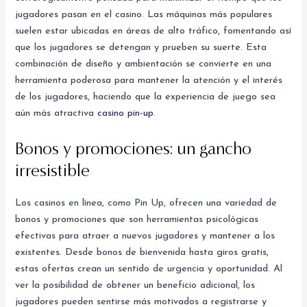
jugadores pasan en el casino. Las máquinas más populares
suelen estar ubicadas en áreas de alto tráfico, fomentando así
que los jugadores se detengan y prueben su suerte. Esta
combinación de diseño y ambientación se convierte en una
herramienta poderosa para mantener la atención y el interés
de los jugadores, haciendo que la experiencia de juego sea
aún más atractiva
casino pin-up
.
Bonos y promociones: un gancho
irresistible
Los casinos en línea, como Pin Up, ofrecen una variedad de
bonos y promociones que son herramientas psicológicas
efectivas para atraer a nuevos jugadores y mantener a los
existentes. Desde bonos de bienvenida hasta giros gratis,
estas ofertas crean un sentido de urgencia y oportunidad. Al
ver la posibilidad de obtener un beneficio adicional, los
jugadores pueden sentirse más motivados a registrarse y