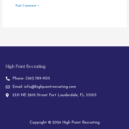
High Point Recruiting
Phone:
(561) 789-9011
Email:
info@highpointrecruiting.com
2331 NE 26th Street Fort Lauderdale, FL 33305
Copyright © 2024 High Point Recruiting