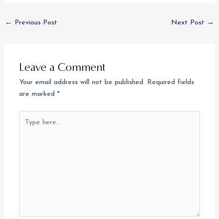
←
Previous Post
Next Post
→
Leave a Comment
Your email address will not be published.
Required fields
are marked
*
Type
here..