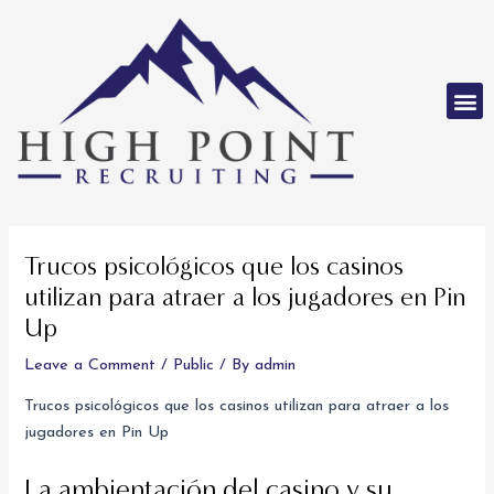
Skip
to
content
M
Post
navigation
Trucos psicológicos que los casinos
utilizan para atraer a los jugadores en Pin
Up
Leave a Comment
/
Public
/ By
admin
Trucos psicológicos que los casinos utilizan para atraer a los
jugadores en Pin Up
La ambientación del casino y su