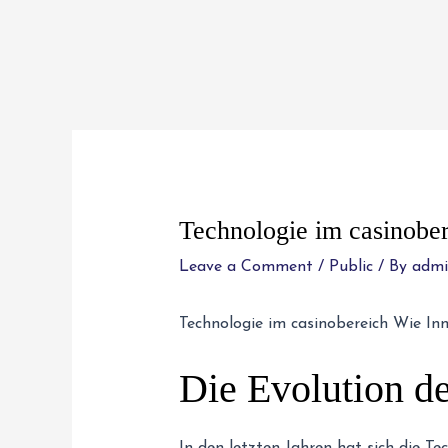
Skip
to
content
Post
navigation
Technologie im casinober
Leave a Comment
/
Public
/ By
admi
Technologie im casinobereich Wie Inn
Die Evolution de