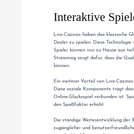
Interaktive Spie
Live-Casinos haben das klassische Glü
Dealer zu spielen. Diese Technologie 
Spieler können von zu Hause aus tei
Streaming sorgt dafür, dass die Qual
können.
Ein weiterer Vorteil von Live-Casino
Diese soziale Komponente trägt dazu
Online-Glücksspiel verbunden ist. Sp
den Spaßfaktor erhöht.
Die ständige Weiterentwicklung der 
zugänglicher und benutzerfreundliche