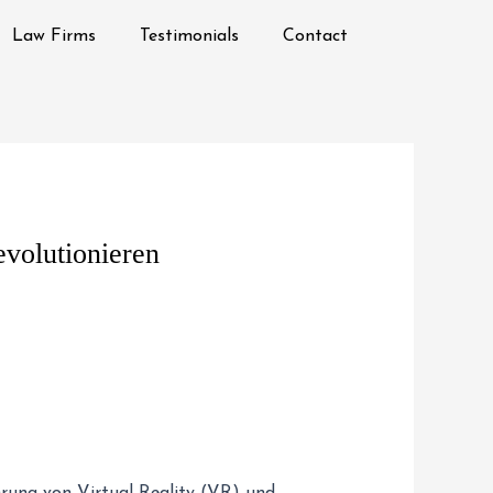
Law Firms
Testimonials
Contact
evolutionieren