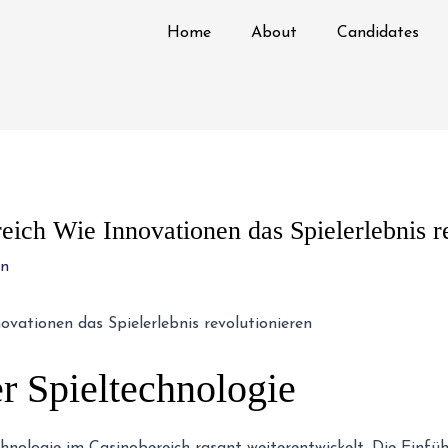
Home
About
Candidates
eich Wie Innovationen das Spielerlebnis r
n
ovationen das Spielerlebnis revolutionieren
r Spieltechnologie