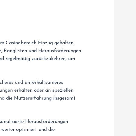
 im Casinobereich Einzug gehalten.
e, Ranglisten und Herausforderungen
 und regelmäßig zurückzukehren, um
cheres und unterhaltsameres
ungen erhalten oder an speziellen
 und die Nutzererfahrung insgesamt
sonalisierte Herausforderungen
s weiter optimiert und die