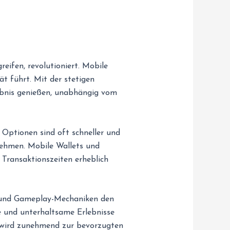
eifen, revolutioniert. Mobile
ät führt. Mit der stetigen
ebnis genießen, unabhängig vom
 Optionen sind oft schneller und
nehmen. Mobile Wallets und
Transaktionszeiten erheblich
en und Gameplay-Mechaniken den
 und unterhaltsame Erlebnisse
n wird zunehmend zur bevorzugten