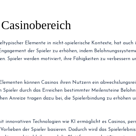
 Casinobereich
ieltypischer Elemente in nicht-spielerische Kontexte, hat auch
s Engagement der Spieler zu erhöhen, indem Belohnungssystem
en. Spieler werden motiviert, ihre Fähigkeiten zu verbessern
-Elementen können Casinos ihren Nutzern ein abwechslungsrei
en Spieler durch das Erreichen bestimmter Meilensteine Belohn
ichen Anreize tragen dazu bei, die Spielerbindung zu erhöhen
t innovativen Technologien wie KI ermöglicht es Casinos, per
 Vorlieben der Spieler basieren. Dadurch wird das Spielerlebni