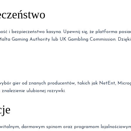
ieczeństwo
ość i bezpieczeństwo kasyna. Upewnij się, że platforma posia
Malta Gaming Authority lub UK Gambling Commission. Dzięki 
 wybór gier od znanych producentów, takich jak NetEnt, Micro
znalezienie ulubionej rozrywki.
je
owitalnym, darmowym spinom oraz programom lojalnościowym