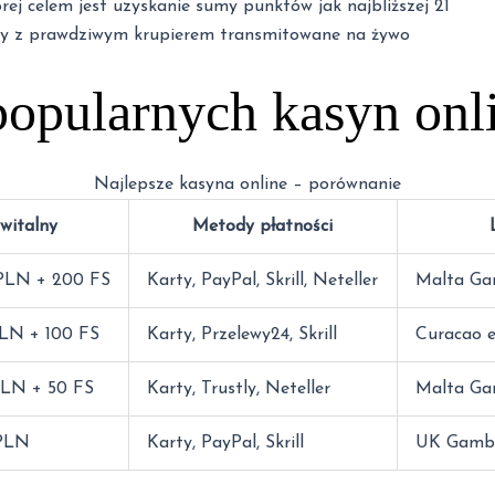
rej celem jest uzyskanie sumy punktów jak najbliższej 21
ry z prawdziwym krupierem transmitowane na żywo
opularnych kasyn onl
Najlepsze kasyna online – porównanie
witalny
Metody płatności
PLN + 200 FS
Karty, PayPal, Skrill, Neteller
Malta Ga
LN + 100 FS
Karty, Przelewy24, Skrill
Curacao 
PLN + 50 FS
Karty, Trustly, Neteller
Malta Ga
 PLN
Karty, PayPal, Skrill
UK Gambl