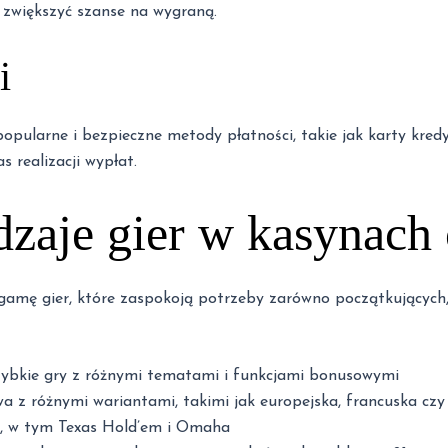
 zwiększyć szanse na wygraną.
i
opularne i bezpieczne metody płatności, takie jak karty kredy
 realizacji wypłat.
dzaje gier w kasynach 
gamę gier, które zaspokoją potrzeby zarówno początkujących,
zybkie gry z różnymi tematami i funkcjami bonusowymi
wa z różnymi wariantami, takimi jak europejska, francuska cz
, w tym Texas Hold’em i Omaha