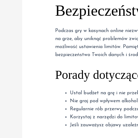
Bezpieczeńst
Podczas gry w kasynach online niezw
na grze, aby uniknąć problemów zwi
możliwość ustawienia limitów. Pamięt
bezpieczeństwo Twoich danych i środ
Porady dotycząc
Ustal budżet na grę i nie prze
Nie graj pod wpływem alkohol
Regularnie rób przerwy podcza
Korzystaj z narzędzi do limit
Jeśli zauważysz objawy uzależn