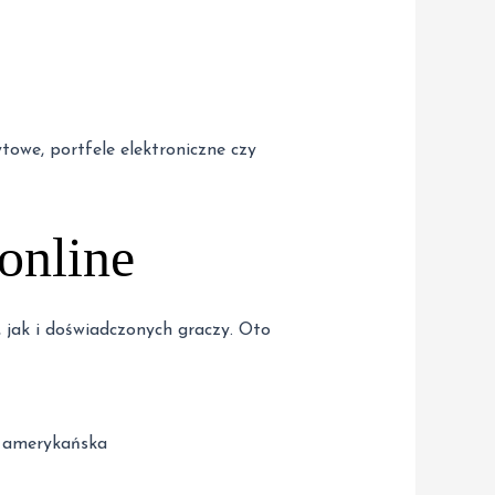
towe, portfele elektroniczne czy
online
 jak i doświadczonych graczy. Oto
y amerykańska