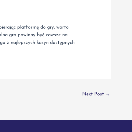
bierając platformę do gry, warto
ialna gra powinny być zawsze na
go z najlepszych kasyn dostępnych
Next Post
→