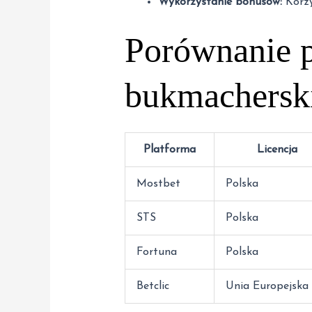
Wykorzystanie bonusów:
Korzy
Porównanie p
bukmachersk
Platforma
Licencja
Mostbet
Polska
STS
Polska
Fortuna
Polska
Betclic
Unia Europejska