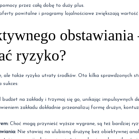
omocy przez całą dobę to duży plus.
ferty powitalne i programy lojalnościowe zwiększają wartość 
ektywnego obstawiania 
ać ryzyko?
, ale także ryzyko utraty środków. Oto kilka sprawdzonych st
a sukces:
 budżet na zakłady i trzymaj się go, unikając impulsywnych de
ieniem zakładu dokładnie przeanalizuj formę drużyn, kontuzj
rem:
Choć mogą przynieść wyższe wygrane, są też bardziej ry
wiania:
Nie stawiaj na ulubioną drużynę bez obiektywnej anal