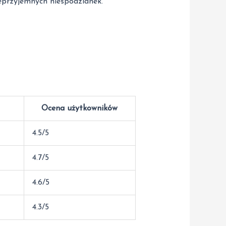
ieprzyjemnych niespodzianek.
Ocena użytkowników
4.5/5
4.7/5
4.6/5
4.3/5