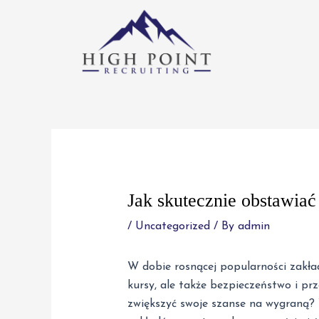
Skip
to
content
Post
navigation
Jak skutecznie obstawiać
/
Uncategorized
/ By
admin
W dobie rosnącej popularności zakład
kursy, ale także bezpieczeństwo i prz
zwiększyć swoje szanse na wygraną?