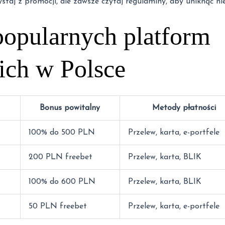
staj z promocji, ale zawsze czytaj regulaminy, aby uniknąć n
opularnych platform
ich w Polsce
Bonus powitalny
Metody płatności
100% do 500 PLN
Przelew, karta, e-portfele
200 PLN freebet
Przelew, karta, BLIK
100% do 600 PLN
Przelew, karta, BLIK
50 PLN freebet
Przelew, karta, e-portfele