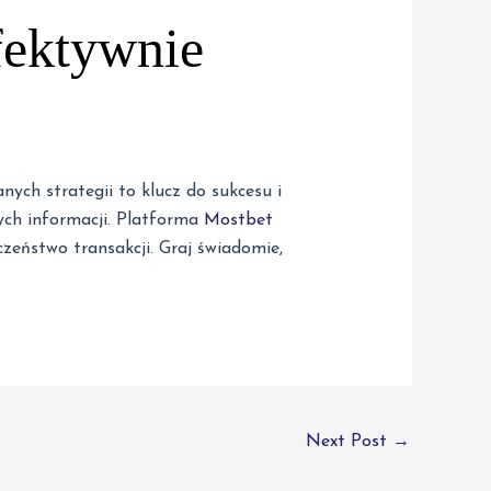
fektywnie
ch strategii to klucz do sukcesu i
ych informacji. Platforma
Mostbet
czeństwo transakcji. Graj świadomie,
Next Post
→