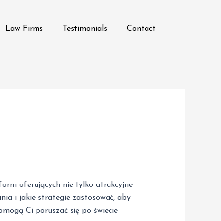
Law Firms
Testimonials
Contact
form oferujących nie tylko atrakcyjne
nia i jakie strategie zastosować, aby
mogą Ci poruszać się po świecie