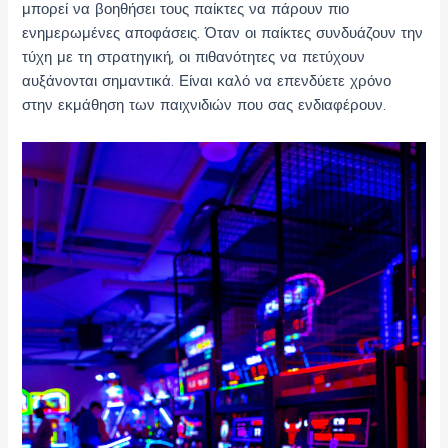
μπορεί να βοηθήσει τους παίκτες να πάρουν πιο
ενημερωμένες αποφάσεις. Όταν οι παίκτες συνδυάζουν την
τύχη με τη στρατηγική, οι πιθανότητες να πετύχουν
αυξάνονται σημαντικά. Είναι καλό να επενδύετε χρόνο
στην εκμάθηση των παιχνιδιών που σας ενδιαφέρουν.