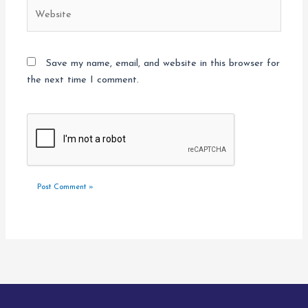
Website
Save my name, email, and website in this browser for
the next time I comment.