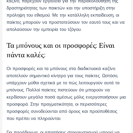
καζίνο, παρέχουν εργαλεία για την παρακολούθηση της
δραστηριότητας των παικτών και την υποστήριξη στην
πρόληψη του εθισμού. Με την κατάλληλη εκπαίδευση, οι
παίκτες μπορούν να προστατεύσουν τον εαυτό τους και να
απολαύσουν την εμπειρία του τζόγου.
Τα μπόνους και οι προσφορές: Είναι
πάντα καλές;
Οι προσφορές και τα μπόνους στα διαδικτυακά καζίνο
αποτελούν σημαντικό κίνητρο για τους παίκτες. Ωστόσο,
υπάρχουν μύθοι σχετικά με το πώς λειτουργούν αυτά τα
μπόνους. Πολλοί παίκτες πιστεύουν ότι μπορούν να
κερδίσουν μεγάλα ποσά αμέσως μόλις ενεργοποιήσουν μια
προσφορά. Στην πραγματικότητα, οι περισσότερες
προσφορές συνοδεύονται από όρους και προϋποθέσεις
που πρέπει να πληρούνται.
Για παράδειγμα, οι απαιτήσεις στοιχηματισμού μπορεί να