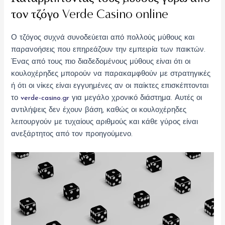
τον τζόγο Verde Casino online
Ο τζόγος συχνά συνοδεύεται από πολλούς μύθους και
παρανοήσεις που επηρεάζουν την εμπειρία των παικτών.
Ένας από τους πιο διαδεδομένους μύθους είναι ότι οι
κουλοχέρηδες μπορούν να παρακαμφθούν με στρατηγικές
ή ότι οι νίκες είναι εγγυημένες αν οι παίκτες επισκέπτονται
το
verde-casino.gr
για μεγάλο χρονικό διάστημα. Αυτές οι
αντιλήψεις δεν έχουν βάση, καθώς οι κουλοχέρηδες
λειτουργούν με τυχαίους αριθμούς και κάθε γύρος είναι
ανεξάρτητος από τον προηγούμενο.