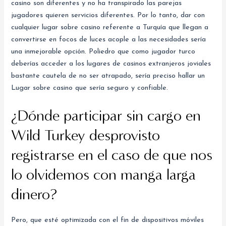
casino son diferentes y no ha transpirado las parejas
jugadores quieren servicios diferentes. Por lo tanto, dar con
cualquier lugar sobre casino referente a Turquía que llegan a
convertirse en focos de luces acople a las necesidades sería
una inmejorable opción. Poliedro que como jugador turco
deberías acceder a los lugares de casinos extranjeros joviales
bastante cautela de no ser atrapado, serí­a preciso hallar un
Lugar sobre casino que sería seguro y confiable.
¿Dónde participar sin cargo en
Wild Turkey desprovisto
registrarse en el caso de que nos
lo olvidemos con manga larga
dinero?
Pero, que esté optimizada con el fin de dispositivos móviles