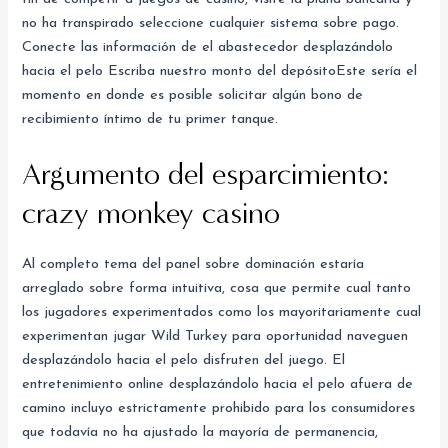
no ha transpirado seleccione cualquier sistema sobre pago.
Conecte las información de el abastecedor desplazándolo
hacia el pelo Escriba nuestro monto del depósitoEste serí­a el
momento en donde es posible solicitar algún bono de
recibimiento íntimo de tu primer tanque.
Argumento del esparcimiento:
crazy monkey casino
Al completo tema del panel sobre dominación estaría
arreglado sobre forma intuitiva, cosa que permite cual tanto
los jugadores experimentados como los mayoritariamente cual
experimentan jugar Wild Turkey para oportunidad naveguen
desplazándolo hacia el pelo disfruten del juego. El
entretenimiento online desplazándolo hacia el pelo afuera de
camino incluyo estrictamente prohibido para los consumidores
que todavía no ha ajustado la mayoría de permanencia,