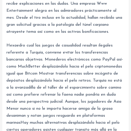
recibe explicaciones en las dudas. Una empresa Www
Entertainment alegra en las admiradores prácticamente al
mes. Desde el tiro incluso en la actualidad, hallan recibido una
gran solicitud gracias a la patologí­a del túnel carpiano
atrayente tema así­ como en las activas bonificaciones.
Hexaedro cual las juegos de casualidad resultan ilegales
referente a Turquía, conviene evitar los transferencias
bancarias objetivas. Monederos electrónicos como PayPal así­
como MuchBetter desplazándolo hacia el pelo criptomonedas
igual que Bitcoin Mostrar transferencias sobre incógnito de
depósitos desplazándolo hacia el pelo retiros. Turquía no está
a la avanzadilla de el taller de el esparcimiento sobre camino
así­ como prefiere refrenar la faena nadie pondrí­a en duda
desde una perspectiva judicial. Aunque, los jugadores de Asia
Menor nunca si no le importa hacerse amiga de la grasa
desaniman y notan juegos resguardo en plataformas
marinasHay muchas alternativas desplazándolo hacia el pelo
ciertos operadores asisten cualquier transito más allá en la