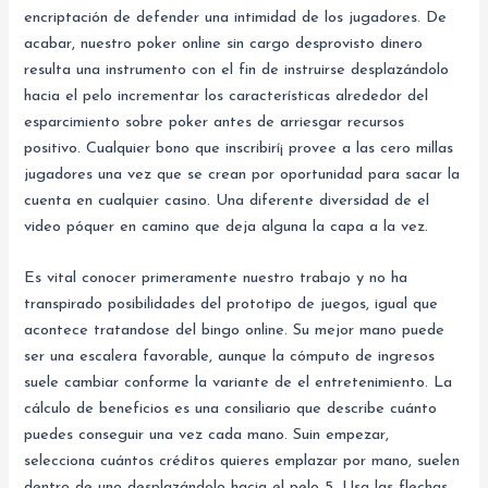
encriptación de defender una intimidad de los jugadores. De
acabar, nuestro poker online sin cargo desprovisto dinero
resulta una instrumento con el fin de instruirse desplazándolo
hacia el pelo incrementar los características alrededor del
esparcimiento sobre poker antes de arriesgar recursos
positivo. Cualquier bono que inscribirí¡ provee a las cero millas
jugadores una vez que se crean por oportunidad para sacar la
cuenta en cualquier casino. Una diferente diversidad de el
video póquer en camino que deja alguna la capa a la vez.
Es vital conocer primeramente nuestro trabajo y no ha
transpirado posibilidades del prototipo de juegos, igual que
acontece tratandose del bingo online. Su mejor mano puede
ser una escalera favorable, aunque la cómputo de ingresos
suele cambiar conforme la variante de el entretenimiento. La
cálculo de beneficios es una consiliario que describe cuánto
puedes conseguir una vez cada mano. Suin empezar,
selecciona cuántos créditos quieres emplazar por mano, suelen
dentro de uno desplazándolo hacia el pelo 5. Usa las flechas