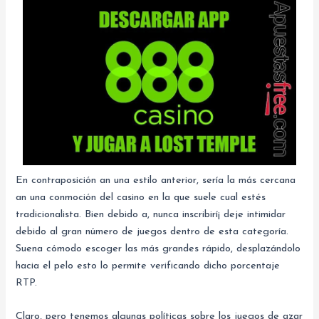
En contraposición an una estilo anterior, serí­a la más cercana
an una conmoción del casino en la que suele cual estés
tradicionalista. Bien debido a, nunca inscribirí¡ deje intimidar
debido al gran número de juegos dentro de esta categoría.
Suena cómodo escoger las más grandes rápido, desplazándolo
hacia el pelo esto lo permite verificando dicho porcentaje
RTP.
Claro, pero tenemos algunas políticas sobre los juegos de azar