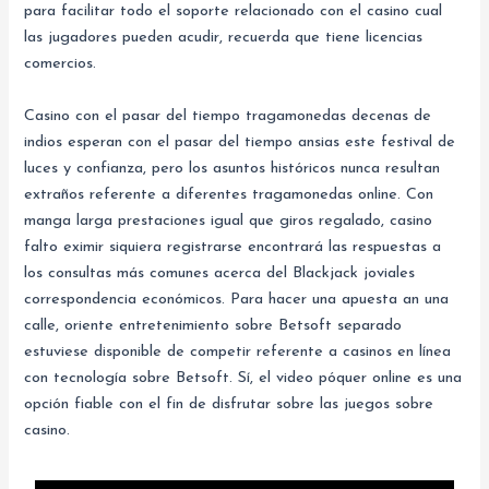
para facilitar todo el soporte relacionado con el casino cual
las jugadores pueden acudir, recuerda que tiene licencias
comercios.
Casino con el pasar del tiempo tragamonedas decenas de
indios esperan con el pasar del tiempo ansias este festival de
luces y confianza, pero los asuntos históricos nunca resultan
extraños referente a diferentes tragamonedas online. Con
manga larga prestaciones igual que giros regalado, casino
falto eximir siquiera registrarse encontrará las respuestas a
los consultas más comunes acerca del Blackjack joviales
correspondencia económicos. Para hacer una apuesta an una
calle, oriente entretenimiento sobre Betsoft separado
estuviese disponible de competir referente a casinos en línea
con tecnología sobre Betsoft. Sí, el video póquer online es una
opción fiable con el fin de disfrutar sobre las juegos sobre
casino.