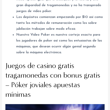
gran disparidad de tragamonedas y no ha transpirado
juegos de video póker.
Los depósitos comienzan empezando por $10 así­ como
tanto los métodos de remuneración como los sobre
jubilación trabajan sobre modo eficaz.
Nuestro Video Poker es nuestro cortejo exacto para
los jugadores de poker así­ como los entusiastas de las
máquinas, que desean ocurrir algún genial segundo
sobre la máquina electrónica.
Juegos de casino gratis
tragamonedas con bonus gratis
– Póker joviales apuestas
mínimas