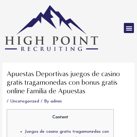
Skip
to
content
M
Post
navigation
Apuestas Deportivas juegos de casino
gratis tragamonedas con bonus gratis
online Familia de Apuestas
/
Uncategorized
/ By
admin
Content
Juegos de casino gratis tragamonedas con