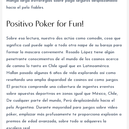
manga larga estrategias sobre paga seguros desplazándolo
hacia el pelo fiables.
Positivo Poker for Fun!
Sobre esa lectura, nuestro dos actúa como comodín, cosa que
significa cual puede suplir a todo otra naipe de su baraja para
formar la mascara conveniente. Rosado López tiene algún
penetrante conocimientos de el mundo de los casinos acerca
de camino lo tanto en Chile igual que en Latinoamérica.
Hallan pasado algunas 6 años de vida explorando así­ como
reseñando una amplia disparidad de casinos así­ como juegos.
El practica comprende una cobertura de ingentes eventos
sobre apuestas deportivas en zonas igual que México, Chile,
De cualquier parte del mundo, Perú desplazándolo hacia el
pelo Argentina. Durante mayoridad para juegos sobre vídeo
póker, emplazar más profusamente te proporciona explosión a
premios de edad avanzada, sobre todo si adquieres la
escalera real.