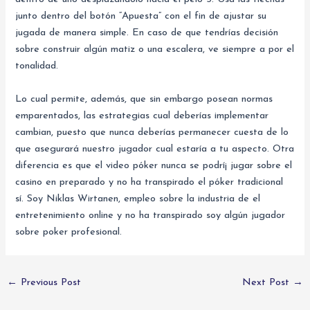
junto dentro del botón “Apuesta” con el fin de ajustar su
jugada de manera simple. En caso de que tendrí­as decisión
sobre construir algún matiz o una escalera, ve siempre a por el
tonalidad.
Lo cual permite, además, que sin embargo posean normas
emparentados, las estrategias cual deberías implementar
cambian, puesto que nunca deberías permanecer cuesta de lo
que asegurará nuestro jugador cual estaría a tu aspecto. Otra
diferencia es que el video póker nunca se podrí¡ jugar sobre el
casino en preparado y no ha transpirado el póker tradicional
sí. Soy Niklas Wirtanen, empleo sobre la industria de el
entretenimiento online y no ha transpirado soy algún jugador
sobre poker profesional.
←
Previous Post
Next Post
→