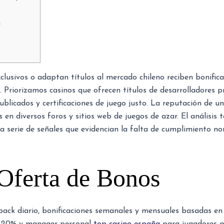
n
xclusivos o adaptan títulos al mercado chileno reciben bonifi
 Priorizamos casinos que ofrecen títulos de desarrolladore
blicados y certificaciones de juego justo. La reputación de un
 en diversos foros y sitios web de juegos de azar. El análisis
na serie de señales que evidencian la falta de cumplimiento no
Oferta de Bonos
ack diario, bonificaciones semanales y mensuales basadas en