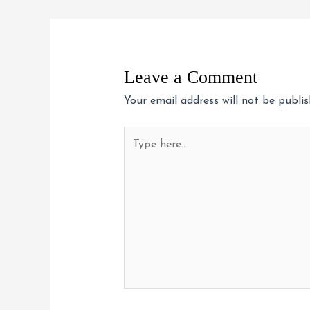
Leave a Comment
Your email address will not be publis
Type
here..