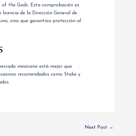
e of the Gods. Esta comprobación es
 licencia de la Dirección General de
ino, sino que garantiza protección al
s
mercado mexicano está mejor que
os casinos recomendados como Stake y
ados.
Next Post
→