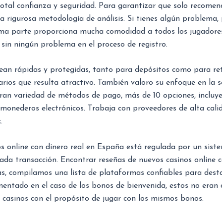
total confianza y seguridad. Para garantizar que solo recome
a rigurosa metodología de análisis. Si tienes algún problema, 
ltima parte proporciona mucha comodidad a todos los jugadore
 sin ningún problema en el proceso de registro.
ean rápidas y protegidas, tanto para depósitos como para reti
ios que resulta atractivo. También valoro su enfoque en la 
ran variedad de métodos de pago, más de 10 opciones, incluye
monederos electrónicos. Trabaja con proveedores de alta cali
.
os online con dinero real en España está regulada por un sistem
cada transacción. Encontrar reseñas de nuevos casinos online 
as, compilamos una lista de plataformas confiables para desta
entado en el caso de los bonos de bienvenida, estos no eran
casinos con el propósito de jugar con los mismos bonos.