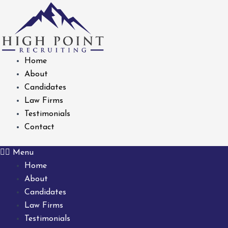
Skip
to
content
Home
About
Candidates
Law Firms
Testimonials
Contact
Menu
Home
About
Candidates
Law Firms
Testimonials