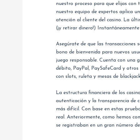
nuestro proceso para que elijas con 
nuestro equipo de expertos aplica un
atención al cliente del casino. La ú
(¡y retirar dinero!) Instantáneamente
Asegúrate de que las transacciones s
bono de bienvenida para nuevos usuar
juego responsable. Cuenta con una g
débito, PayPal, PaySafeCard y otros 
con slots, ruleta y mesas de blackjack
La estructura financiera de los casin
autenticación y la transparencia de 
más difícil. Con base en estas prueb
real. Anteriormente, como hemos com
se registraban en un gran número de 