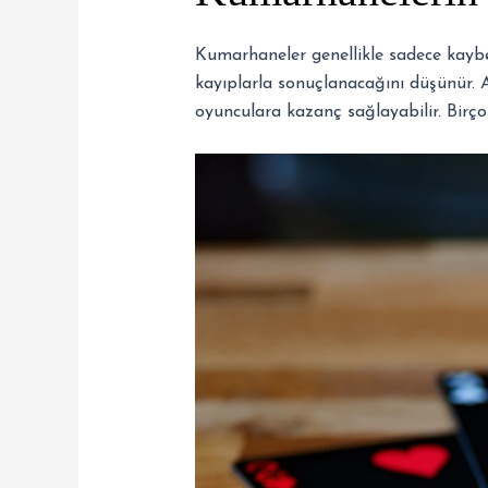
Kumarhaneler genellikle sadece kaybe
kayıplarla sonuçlanacağını düşünür. A
oyunculara kazanç sağlayabilir. Birçok