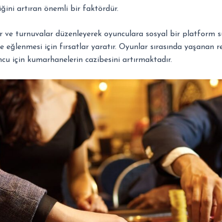
ğini artıran önemli bir faktördür.
ler ve turnuvalar düzenleyerek oyunculara sosyal bir platform s
te eğlenmesi için fırsatlar yaratır. Oyunlar sırasında yaşanan 
ncu için kumarhanelerin cazibesini artırmaktadır.