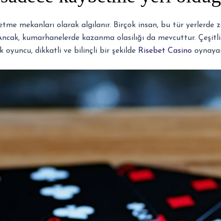
tme mekanları olarak algılanır. Birçok insan, bu tür yerlerd
ncak, kumarhanelerde kazanma olasılığı da mevcuttur. Çeşitli o
 oyuncu, dikkatli ve bilinçli bir şekilde
Risebet Casino
oynayara