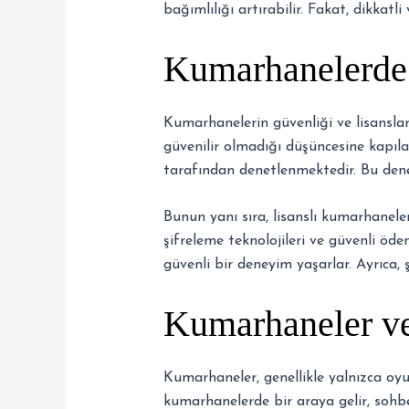
bağımlılığı artırabilir. Fakat, dikkatli
Kumarhanelerde 
Kumarhanelerin güvenliği ve lisansl
güvenilir olmadığı düşüncesine kapılab
tarafından denetlenmektedir. Bu den
Bunun yanı sıra, lisanslı kumarhaneler,
şifreleme teknolojileri ve güvenli ö
güvenli bir deneyim yaşarlar. Ayrıca,
Kumarhaneler ve
Kumarhaneler, genellikle yalnızca oyu
kumarhanelerde bir araya gelir, sohbet