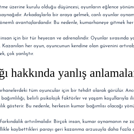
me üzerine kurulu olduğu düşüncesi, oyunların eğlence yönünü 
 kaynağıdır. Arkadaşlarla bir araya gelmek, canlı oyunlar oynam
 önemli avantajlardandır. Bu nedenle, kumarhaneye gitmek h
nsan için bir tür heyecan ve adrenalindir. Oyunlar sırasında 
. Kazanılan her oyun, oyuncunun kendine olan güvenini artırabi
, çok yanlıştır.
ğı hakkında yanlış anlamala
rhanelerdeki tüm oyuncular için bir tehdit olarak görülür. Anc
ımlılığı, belirli psikolojik faktörler ve yaşam koşullarıyla iliş
ılık gösterir. Bu nedenle, herkesin kumar bağımlısı olacağı yönü
arkındalık artırılmalıdır. Birçok insan, kumar oynamanın ne z
ellikle kaybettikleri parayı geri kazanma arzusuyla daha fazl