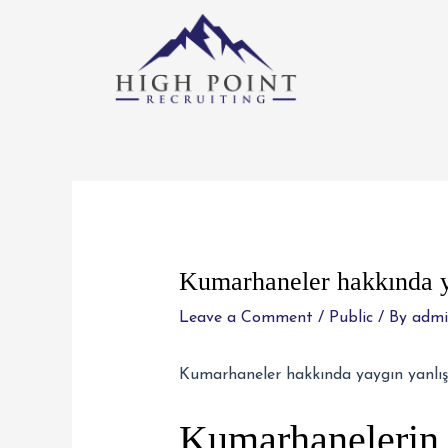
Skip
to
content
Post
navigation
Kumarhaneler hakkında ya
Leave a Comment
/
Public
/ By
admi
Kumarhaneler hakkında yaygın yanlış
Kumarhanelerin 