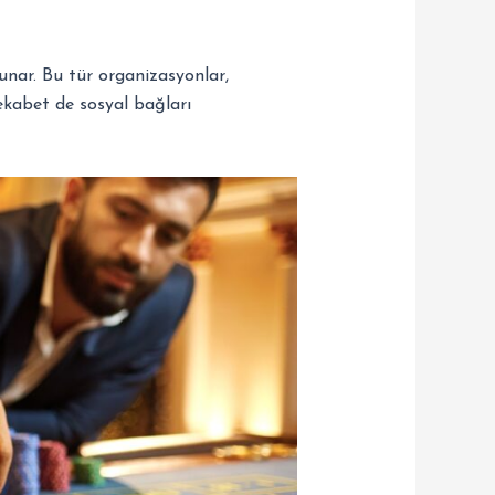
unar. Bu tür organizasyonlar,
rekabet de sosyal bağları