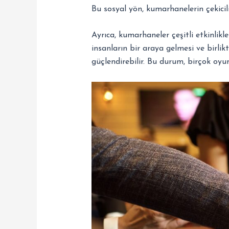
Bu sosyal yön, kumarhanelerin çekicili
Ayrıca, kumarhaneler çeşitli etkinlik
insanların bir araya gelmesi ve birlik
güçlendirebilir. Bu durum, birçok oyu