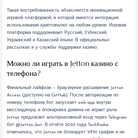
Такая востребованность объясняется инновационной
игровой платформой, в которой имеется интеграция
использования криптовалют на любом уровне. Игровая
платформа поддерживает Русский, Узбекский,
Украинский и Казахский языки. В официальных
рассылках и у службы поддержки казино.
Можно ли играть в Jetton казино с
телефона?
Финальный лайфхак — браузерное расширение Jetton
Access (доступно на GitHub). После авторизации по
номеру телефона бот запускает web-app внутри
мессенджера, и блокировка домена не играет роли.
Jetton предлагает альтернативный вход через Telegram-
бот @Jetton_bot. В отчёте 2025 года TechRadar
отмечалось, что Jetton не блокирует VPN-трафик и не