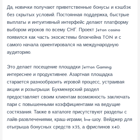
Да, новички получают приветственные бонусы и кэшбэк
без скрытых условий. Постоянная поддержка, быстрые
выплаты и интуитивный интерфейс делают платформу
выбором игроков по всему СНГ. Проект Jeton casino
появился как часть экосистемы блокчейна TON и с
самого начала ориентировался на международную
аудиторию.
Это делает посещение площадки Jetton Gaming
интереснее и продуктивнее. Азартная площадка
старается разнообразить игровой процесс, устраивая
акции и розыгрыши. Букмекерский раздел
предоставляет своим клиентам возможность заключать
пари с повышенными коэффициентами на ведущие
состязания. Также в каталоге присутствуют разделы с
лайв-развлечениями, краш-играми, live-шоу. Вейджер для
отыгрыша бонусных средств х35, а фриспинов х40.