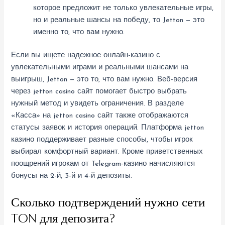
которое предложит не только увлекательные игры,
но и реальные шансы на победу, то Jetton — это
именно то, что вам нужно.
Если вы ищете надежное онлайн-казино с
увлекательными играми и реальными шансами на
выигрыш, Jetton — это то, что вам нужно. Веб-версия
через jetton casino сайт помогает быстро выбрать
нужный метод и увидеть ограничения. В разделе
«Касса» на jetton casino сайт также отображаются
статусы заявок и история операций. Платформа jetton
казино поддерживает разные способы, чтобы игрок
выбирал комфортный вариант. Кроме приветственных
поощрений игрокам от Telegram-казино начисляются
бонусы на 2-й, 3-й и 4-й депозиты.
Сколько подтверждений нужно сети
TON для депозита?