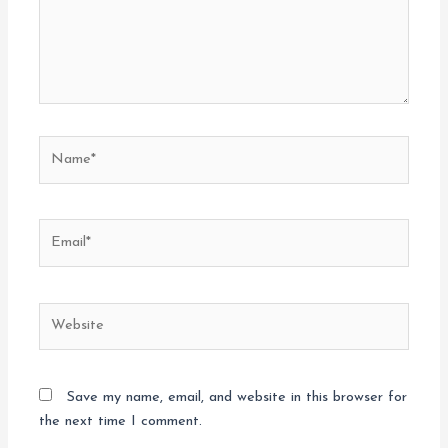
Name*
Email*
Website
Save my name, email, and website in this browser for
the next time I comment.