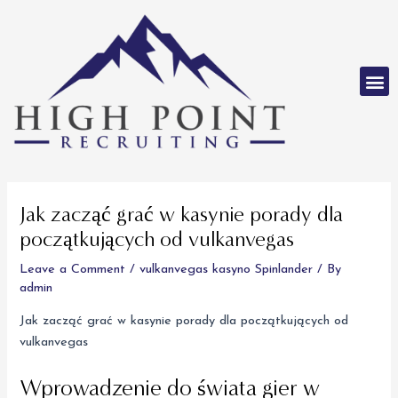
Skip
to
content
M
Post
navigation
Jak zacząć grać w kasynie porady dla
początkujących od vulkanvegas
Leave a Comment
/
vulkanvegas kasyno Spinlander
/ By
admin
Jak zacząć grać w kasynie porady dla początkujących od
vulkanvegas
Wprowadzenie do świata gier w