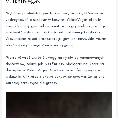
vulkanvegas
Wybór odpowiednich gier to kluczowy aspekt, który może
zadecydować o sukcesie w kasynie. VulkanVegas oferuje
szeroką gamę gier, od automatów po gry stołowe, co daje
możliwość wyboru w zależności od preferencji i stylu gry.
Zrozumienie zasad oraz strategii gier jest niezwykle ważne,
aby zwiększyć swoje szanse na wygraną.
Warto również zwrócić uwagę na tytuły od renomowanych
dostawców, takich jak NetEnt czy Microgaming, które są
dostępne w VulkanVegas. Gry te często oferują wyższe
wskaźniki RTP oraz ciekawe bonusy, co sprawia, że są one
bardziej atrakcyjne dla graczy.