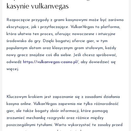
kasynie vulkanvegas
Rozpoczęcie przygody z grami kasynowymi może być zarówno
ekscytujące, jak i przytłaczające. VulkanVegas to platforma,
która ułatwia ten proces, oferując nowoczesne i intuicyjne
środowisko do gry. Dzięki bogatej ofercie gier, w tym
popularnym slotom oraz klasycznym grom stołowym, każdy
nowy gracz znajdzie coś dla siebie. Jeśli chcesz spróbować,
odwiedź
https://vulkanvegas-casino.pl/
, aby dowiedzieć się
więcej.
Kluczowym krokiem jest zapoznanie się z zasadami działania
kasyna online. VulkanVegas zapewnia nie tylko różnorodność
gier, ale także bogaty zbiór informacji, które pomogą
zrozumieć mechanikę rozgrywki oraz różnice między
poszczególnymi tytułami. Warto wykorzystać te zasoby przed