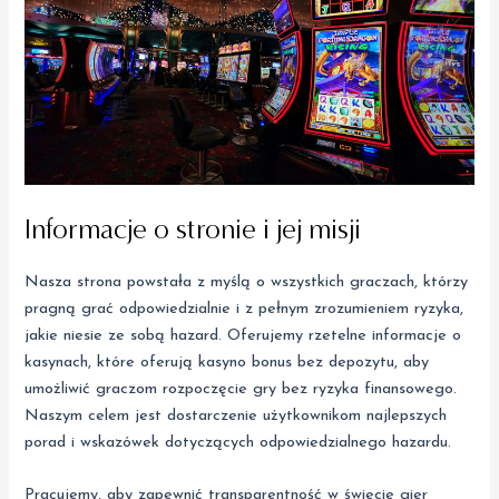
Informacje o stronie i jej misji
Nasza strona powstała z myślą o wszystkich graczach, którzy
pragną grać odpowiedzialnie i z pełnym zrozumieniem ryzyka,
jakie niesie ze sobą hazard. Oferujemy rzetelne informacje o
kasynach, które oferują kasyno bonus bez depozytu, aby
umożliwić graczom rozpoczęcie gry bez ryzyka finansowego.
Naszym celem jest dostarczenie użytkownikom najlepszych
porad i wskazówek dotyczących odpowiedzialnego hazardu.
Pracujemy, aby zapewnić transparentność w świecie gier