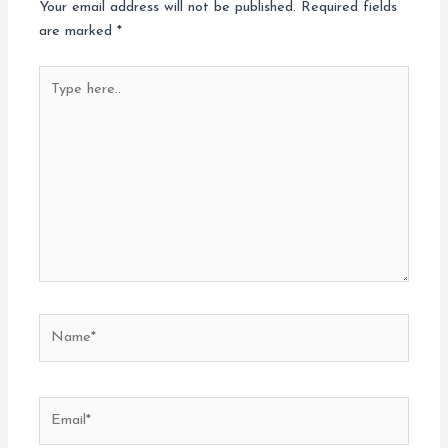
Your email address will not be published.
Required fields
are marked
*
Type
here..
Name*
Email*