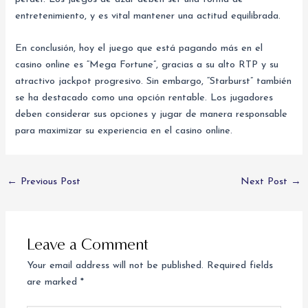
entretenimiento, y es vital mantener una actitud equilibrada.
En conclusión, hoy el juego que está pagando más en el
casino online es “Mega Fortune”, gracias a su alto RTP y su
atractivo jackpot progresivo. Sin embargo, “Starburst” también
se ha destacado como una opción rentable. Los jugadores
deben considerar sus opciones y jugar de manera responsable
para maximizar su experiencia en el casino online.
←
Previous Post
Next Post
→
Leave a Comment
Your email address will not be published.
Required fields
are marked
*