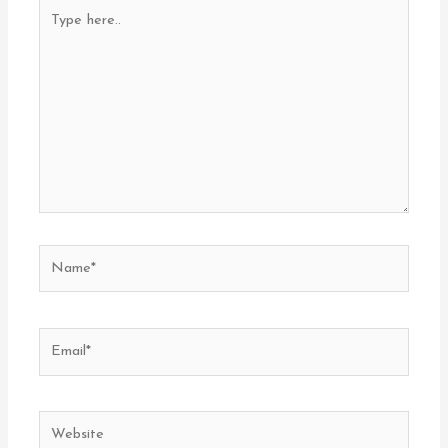
Type
here..
Name*
Email*
Website