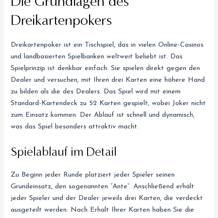
Die Grundlagen des
Dreikartenpokers
Dreikartenpoker ist ein Tischspiel, das in vielen Online-Casinos
und landbasierten Spielbanken weltweit beliebt ist. Das
Spielprinzip ist denkbar einfach: Sie spielen direkt gegen den
Dealer und versuchen, mit Ihren drei Karten eine höhere Hand
zu bilden als die des Dealers. Das Spiel wird mit einem
Standard-Kartendeck zu 52 Karten gespielt, wobei Joker nicht
zum Einsatz kommen. Der Ablauf ist schnell und dynamisch,
was das Spiel besonders attraktiv macht.
Spielablauf im Detail
Zu Beginn jeder Runde platziert jeder Spieler seinen
Grundeinsatz, den sogenannten “Ante”. Anschließend erhält
jeder Spieler und der Dealer jeweils drei Karten, die verdeckt
ausgeteilt werden. Nach Erhalt Ihrer Karten haben Sie die