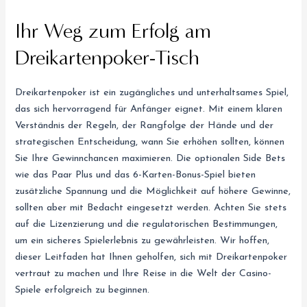
Ihr Weg zum Erfolg am
Dreikartenpoker-Tisch
Dreikartenpoker ist ein zugängliches und unterhaltsames Spiel,
das sich hervorragend für Anfänger eignet. Mit einem klaren
Verständnis der Regeln, der Rangfolge der Hände und der
strategischen Entscheidung, wann Sie erhöhen sollten, können
Sie Ihre Gewinnchancen maximieren. Die optionalen Side Bets
wie das Paar Plus und das 6-Karten-Bonus-Spiel bieten
zusätzliche Spannung und die Möglichkeit auf höhere Gewinne,
sollten aber mit Bedacht eingesetzt werden. Achten Sie stets
auf die Lizenzierung und die regulatorischen Bestimmungen,
um ein sicheres Spielerlebnis zu gewährleisten. Wir hoffen,
dieser Leitfaden hat Ihnen geholfen, sich mit Dreikartenpoker
vertraut zu machen und Ihre Reise in die Welt der Casino-
Spiele erfolgreich zu beginnen.