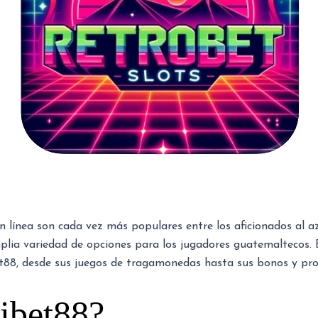
n línea son cada vez más populares entre los aficionados al 
plia variedad de opciones para los jugadores guatemaltecos. 
et88, desde sus juegos de tragamonedas hasta sus bonos y pr
ibet88?