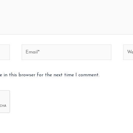
Email*
Webs
 in this browser for the next time I comment.