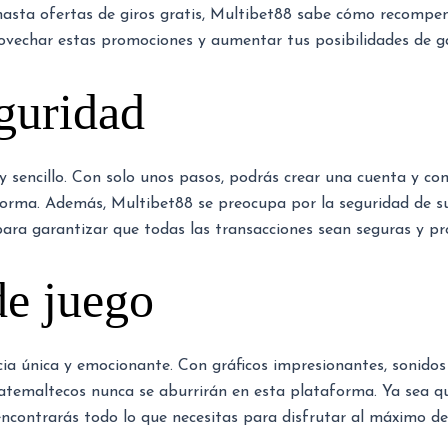
asta ofertas de giros gratis, Multibet88 sabe cómo recompens
ovechar estas promociones y aumentar tus posibilidades de g
guridad
y sencillo. Con solo unos pasos, podrás crear una cuenta y co
forma. Además, Multibet88 se preocupa por la seguridad de sus
para garantizar que todas las transacciones sean seguras y pr
de juego
ia única y emocionante. Con gráficos impresionantes, sonido
uatemaltecos nunca se aburrirán en esta plataforma. Ya sea qu
encontrarás todo lo que necesitas para disfrutar al máximo de