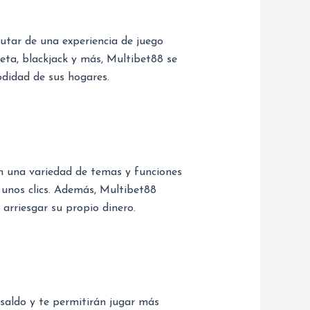
utar de una experiencia de juego
eta, blackjack y más, Multibet88 se
odidad de sus hogares.
n una variedad de temas y funciones
 unos clics. Además, Multibet88
 arriesgar su propio dinero.
saldo y te permitirán jugar más