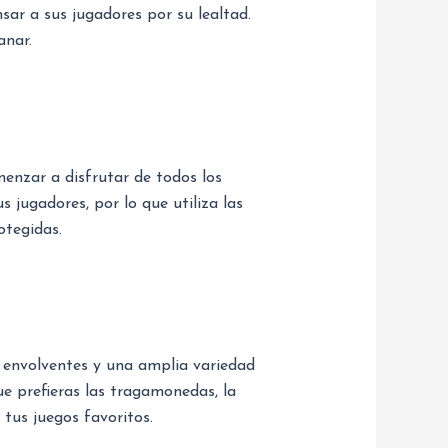
ar a sus jugadores por su lealtad.
anar.
menzar a disfrutar de todos los
 jugadores, por lo que utiliza las
otegidas.
s envolventes y una amplia variedad
e prefieras las tragamonedas, la
 tus juegos favoritos.