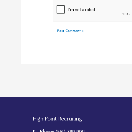
High Point Recruiting
Phone:
(561) 789-9011