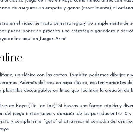
ta el clásico juego de Tres en Raya como nunca antes con nue
 forma de asegurar un empate y ganar (moralmente) al ordena
tra en el vídeo, se trata de estrategia y no simplemente de s
ador puede poner en práctica una estrategia ganadora y derro
Raya online aquí en Juegos Area!
nline
litario, un clásico con las cartas. También podemos dibujar n
queramos. Además del tres en raya clásico, existen variantes d
lantillas descargables en línea que facilitan la creación de la
res en Raya (Tic Tac Toe)! Si buscas una forma rápida y diver
n del juego instantanea y duración de las partidas entre 10 y
ecta y completen el “gato” al atravesar el comodín del centro.
raya.