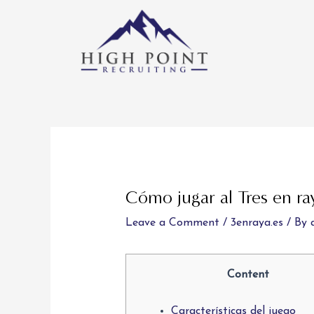
Skip
to
content
Post
navigation
Cómo jugar al Tres en ra
Leave a Comment
/
3enraya.es
/ By
Content
Características del juego