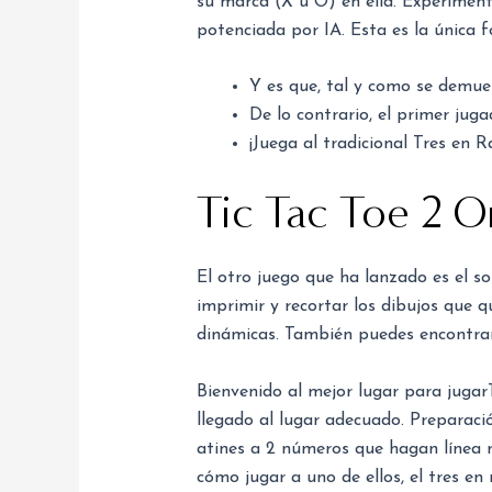
su marca (X u O) en ella. Experimen
potenciada por IA. Esta es la única
Y es que, tal y como se demues
De lo contrario, el primer jug
¡Juega al tradicional Tres en 
Tic Tac Toe 2 O
El otro juego que ha lanzado es el so
imprimir y recortar los dibujos que 
dinámicas. También puedes encontrar p
Bienvenido al mejor lugar para jugarT
llegado al lugar adecuado. Preparació
atines a 2 números que hagan línea r
cómo jugar a uno de ellos, el tres en 