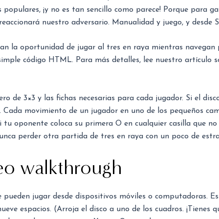
s populares, ¡y no es tan sencillo como parece! Porque para ga
reaccionará nuestro adversario. Manualidad y juego, y desde 
eran la oportunidad de jugar al tres en raya mientras navegan 
 simple código HTML. Para más detalles, lee nuestro artículo 
o de 3×3 y las fichas necesarias para cada jugador. Si el disco
o. Cada movimiento de un jugador en uno de los pequeños camp
 tu oponente coloca su primera O en cualquier casilla que no 
unca perder otra partida de tres en raya con un poco de estra
eo walkthrough
se pueden jugar desde dispositivos móviles o computadoras. Es
eve espacios. (Arroja el disco a uno de los cuadros. ¡Tienes qu