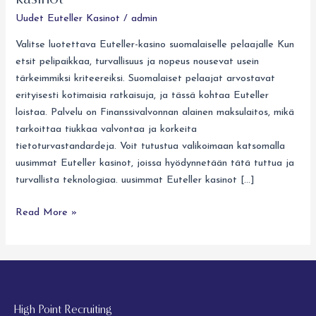
kannattaa
Uudet Euteller Kasinot
/
admin
huomioida
valitessaan
Valitse luotettava Euteller-kasino suomalaiselle pelaajalle Kun
uudet
etsit pelipaikkaa, turvallisuus ja nopeus nousevat usein
Euteller
tärkeimmiksi kriteereiksi. Suomalaiset pelaajat arvostavat
kasinot
erityisesti kotimaisia ratkaisuja, ja tässä kohtaa Euteller
loistaa. Palvelu on Finanssivalvonnan alainen maksulaitos, mikä
tarkoittaa tiukkaa valvontaa ja korkeita
tietoturvastandardeja. Voit tutustua valikoimaan katsomalla
uusimmat Euteller kasinot, joissa hyödynnetään tätä tuttua ja
turvallista teknologiaa. uusimmat Euteller kasinot […]
Read More »
High Point Recruiting