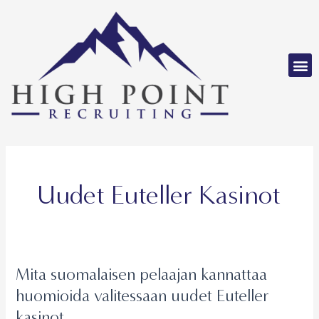
Skip
to
content
M
Uudet Euteller Kasinot
Mita suomalaisen pelaajan kannattaa
Mita
suomalaisen
huomioida valitessaan uudet Euteller
pelaajan
kasinot