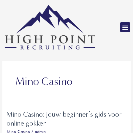
Skip
to
content
M
Mino Casino
Mino Casino: Jouw beginner’s gids voor
Mino
Casino:
online gokken
Jouw
Mino Casino
/
admin