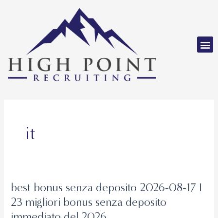
Skip
to
content
M
it
best bonus senza deposito 2026-08-17 I
best
bonus
23 migliori bonus senza deposito
senza
immediato del 2026