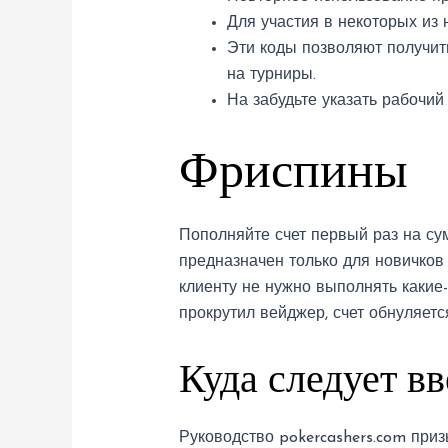
Для участия в некоторых из
Эти коды позволяют получит
на турниры.
На забудьте указать рабочи
Фриспины
Пополняйте счет первый раз на сум
предназначен только для новичков 
клиенту не нужно выполнять какие-
прокрутил вейджер, счет обнуляетс
Куда следует в
Руководство pokercashers.com приз