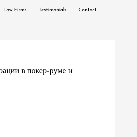
Law Firms
Testimonials
Contact
рации в покер-руме и