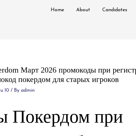
Home
About
Candidates
erdom Март 2026 промокоды при регист
окод покердом для старых игроков
ru 10
/ By
admin
ы Покердом при