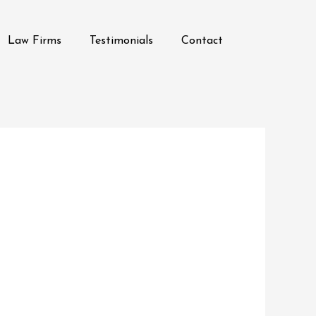
Law Firms
Testimonials
Contact