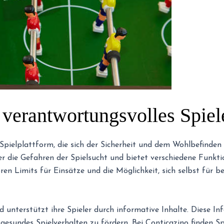
 verantwortungsvolles Spiel
pielplattform, die sich der Sicherheit und dem Wohlbefinden ih
r die Gefahren der Spielsucht und bietet verschiedene Funkt
ren Limits für Einsätze und die Möglichkeit, sich selbst für
 unterstützt ihre Spieler durch informative Inhalte. Diese Inf
 gesundes Spielverhalten zu fördern. Bei Conticazino finden 