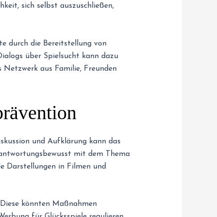
hkeit, sich selbst auszuschließen,
e durch die Bereitstellung von
Dialogs über Spielsucht kann dazu
s Netzwerk aus Familie, Freunden
prävention
Diskussion und Aufklärung kann das
verantwortungsbewusst mit dem Thema
le Darstellungen in Filmen und
n. Diese könnten Maßnahmen
erbung für Glücksspiele regulieren.