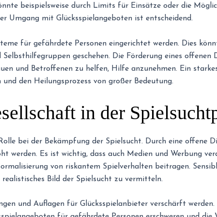
könnte beispielsweise durch Limits für Einsätze oder die Möglic
er Umgang mit Glücksspielangeboten ist entscheidend.
teme für gefährdete Personen eingerichtet werden. Dies könnt
d Selbsthilfegruppen geschehen. Die Förderung eines offenen 
uen und Betroffenen zu helfen, Hilfe anzunehmen. Ein starke
on und den Heilungsprozess von großer Bedeutung.
sellschaft in der Spielsucht
e Rolle bei der Bekämpfung der Spielsucht. Durch eine offene 
höht werden. Es ist wichtig, dass auch Medien und Werbung 
ormalisierung von riskantem Spielverhalten beitragen. Sensib
ealistisches Bild der Spielsucht zu vermitteln.
ungen und Auflagen für Glücksspielanbieter verschärft werde
sspielangeboten für gefährdete Personen erschweren und die W