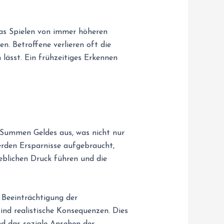
das Spielen von immer höheren
. Betroffene verlieren oft die
 lässt. Ein frühzeitiges Erkennen
e Summen Geldes aus, was nicht nur
werden Ersparnisse aufgebraucht,
eblichen Druck führen und die
e Beeinträchtigung der
ind realistische Konsequenzen. Dies
nd das soziale Ansehen der