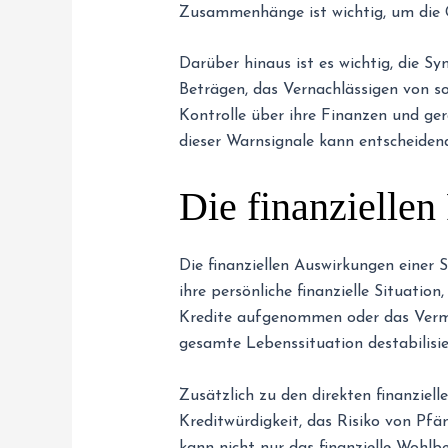
Zusammenhänge ist wichtig, um die 
Darüber hinaus ist es wichtig, die 
Beträgen, das Vernachlässigen von so
Kontrolle über ihre Finanzen und gera
dieser Warnsignale kann entscheidend
Die finanziellen
Die finanziellen Auswirkungen einer 
ihre persönliche finanzielle Situatio
Kredite aufgenommen oder das Vermög
gesamte Lebenssituation destabilisie
Zusätzlich zu den direkten finanziell
Kreditwürdigkeit, das Risiko von Pfä
kann nicht nur das finanzielle Wohlb