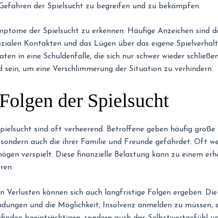
Gefahren der Spielsucht zu begreifen und zu bekämpfen.
Symptome der Spielsucht zu erkennen. Häufige Anzeichen sind 
zialen Kontakten und das Lügen über das eigene Spielverhalten
ten in eine Schuldenfalle, die sich nur schwer wieder schließen
 sein, um eine Verschlimmerung der Situation zu verhindern.
 Folgen der Spielsucht
Spielsucht sind oft verheerend. Betroffene geben häufig groß
n, sondern auch die ihrer Familie und Freunde gefährdet. Oft 
en verspielt. Diese finanzielle Belastung kann zu einem erh
ren.
en Verlusten können sich auch langfristige Folgen ergeben. Di
ndungen und die Möglichkeit, Insolvenz anmelden zu müssen, s
efinden beeinträchtigen, sondern auch das Selbstwertgefühl u