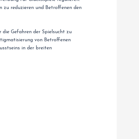
n zu reduzieren und Betroffenen den
 die Gefahren der Spielsucht zu
tigmatisierung von Betroffenen
sstseins in der breiten