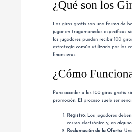
¿Qué son los Gir
Los giros gratis son una forma de bon
jugar en tragamonedas específicas sin
los jugadores pueden recibir 100 gir
estrategia común utilizada por los c
financieros.
¿Cómo Funcionan
Para acceder a los 100 giros gratis s
promoción. El proceso suele ser sencil
Registro
: Los jugadores deben
correo electrónico y, en algunos
Reclamación de la Oferta
: Un