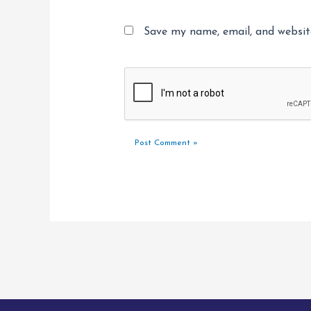
Save my name, email, and website