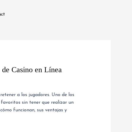
act
s de Casino en Línea
retener a los jugadores. Uno de los
favoritos sin tener que realizar un
, cómo funcionan, sus ventajas y