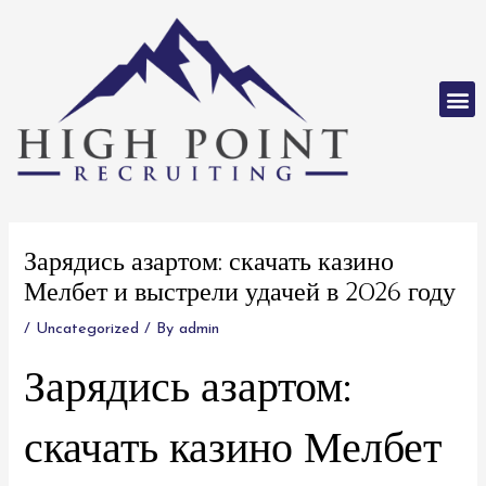
Skip
to
content
M
Post
navigation
Зарядись азартом: скачать казино
Мелбет и выстрели удачей в 2026 году
/
Uncategorized
/ By
admin
Зарядись азартом:
скачать казино Мелбет