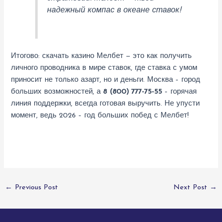
надежный компас в океане ставок!
Итогово: скачать казино Мелбет — это как получить
личного проводника в мире ставок, где ставка с умом
приносит не только азарт, но и деньги. Москва – город
больших возможностей, а
8 (800) 777-75-55
– горячая
линия поддержки, всегда готовая выручить. Не упусти
момент, ведь 2026 – год больших побед с Мелбет!
←
Previous Post
Next Post
→