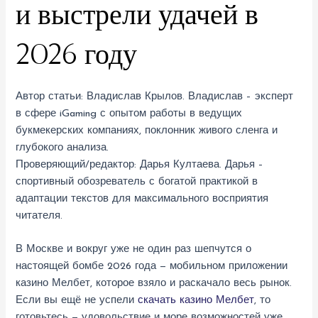
и выстрели удачей в
2026 году
Автор статьи:
Владислав Крылов
. Владислав – эксперт
в сфере iGaming с опытом работы в ведущих
букмекерских компаниях, поклонник живого сленга и
глубокого анализа.
Проверяющий/редактор:
Дарья Култаева
. Дарья –
спортивный обозреватель с богатой практикой в
адаптации текстов для максимального восприятия
читателя.
В Москве и вокруг уже не один раз шепчутся о
настоящей бомбе 2026 года — мобильном приложении
казино Мелбет, которое взяло и раскачало весь рынок.
Если вы ещё не успели
скачать казино Мелбет
, то
готовьтесь — удовольствие и море возможностей уже