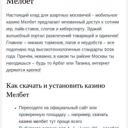
Мелбет
Настоящий клад для азартных москвичей – мобильное
казино Мелбет предлагает мгновенный доступ к сотням
игр, лайв-ставок, слотов и киберспорту. Эдакий
волшебный портал развлечений товарищей и одиночек!
Главное — никаких тормозов, лагов и неудобств — все
подогнано под высокотехнологичные стандарты 2026
года. Причём, неважно, в каком ты районе Москвы ты
находишься — будь то Арбат или Таганка, интернет
держится крепко!
Как скачать и установить казино
Мелбет
Переходите на официальный сайт или
проверенную площадку — например,
скачать
казино мелбет
тут проще всего.