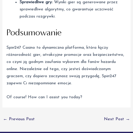
Sprawiedliwe gry:
Wyniki gier są generowane przez
sprawiedliwe algorytmy, co gwarantuje uczciwość
podczas rozgrywki.
Podsumowanie
Spin247 Casino to dynamiczna platforma, która łączy
różnorodność gier, atrakcyjne promocje oraz bezpieczeństwo,
co czyni ją godnym zaufania wyborem dla fanów hazardu
online. Niezależnie od tego, czy jesteś doświadczonym
graczem, czy dopiero zaczynasz swoją przygodę, Spin247
zapewni Ci niezapomniane emocje.
Of course! How can I assist you today?
←
Previous Post
Next Post
→