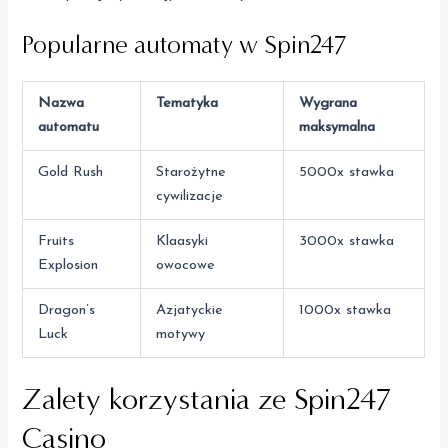
Popularne automaty w Spin247
Nazwa
Tematyka
Wygrana
automatu
maksymalna
Gold Rush
Starożytne
5000x stawka
cywilizacje
Fruits
Klaasyki
3000x stawka
Explosion
owocowe
Dragon’s
Azjatyckie
1000x stawka
Luck
motywy
Zalety korzystania ze Spin247
Casino