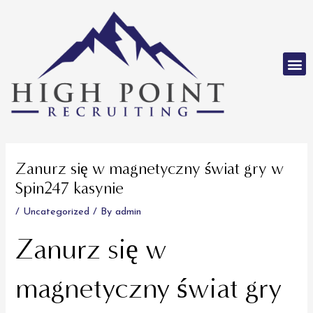
Skip
to
content
M
Post
navigation
Zanurz się w magnetyczny świat gry w
Spin247 kasynie
/
Uncategorized
/ By
admin
Zanurz się w
magnetyczny świat gry