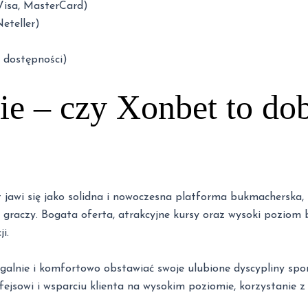
Visa, MasterCard)
Neteller)
 dostępności)
 – czy Xonbet to dob
t jawi się jako solidna i nowoczesna platforma bukmacherska,
 graczy. Bogata oferta, atrakcyjne kursy oraz wysoki poziom 
i.
legalnie i komfortowo obstawiać swoje ulubione dyscypliny sp
fejsowi i wsparciu klienta na wysokim poziomie, korzystanie z