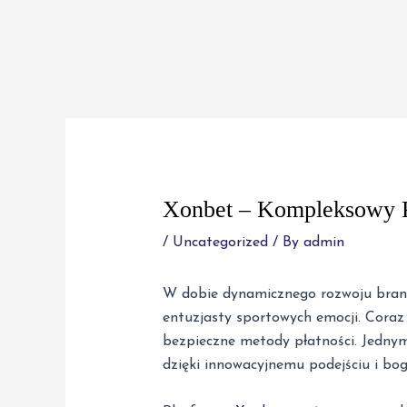
Skip
to
content
Post
navigation
Xonbet – Kompleksowy P
/
Uncategorized
/ By
admin
W dobie dynamicznego rozwoju branż
entuzjasty sportowych emocji. Coraz 
bezpieczne metody płatności. Jednym
dzięki innowacyjnemu podejściu i boga