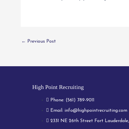
←
Previous Post
High Point Recruiting
Phone:
(561) 789-9011
Email:
info@highpointrecruiting.com
2331 NE 26th Street Fort Lauderdale