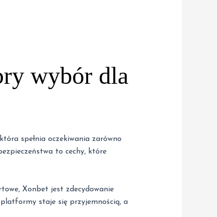
ry wybór dla
 która spełnia oczekiwania zarówno
bezpieczeństwa to cechy, które
ortowe, Xonbet jest zdecydowanie
 platformy staje się przyjemnością, a