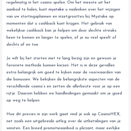
regelmatig in het casino spelen. Om het meeste uit het
aanbod te halen, kunt
mystake
u nadenken over het wijzigen
van uw stortingsplannen en inzetgroottes bij Mystake op
momenten dat u cashback kunt krijgen. Het gebruik van
wekelijkse cashback kan je helpen om door slechte streaks
heen te komen en langer te spelen, of je nu veel speelt of
slechts af en toe.
Je wilt bij het storten niet te lang bezig zijn en gewoon je
favoriete methode kunnen kiezen. Het is in deze gevallen
extra belangrijk om goed te kijken naar de voorwaarden van
die bonussen. We bekijken de belangrijkste aspecten van de
verschillende casino’s en zetten de allerbeste voor je op een
rijtje. Daarom hebben we handleidingen gemaakt om je goed
op weg te helpen.
Hoe dit precies in zijn werk gaat vind je ook op CasinoHEX,
net zoals een uitgebreide uitleg over de uitbetalingen van je
winsten. Een breed promotieaanbod is plezant, maar eerlijke