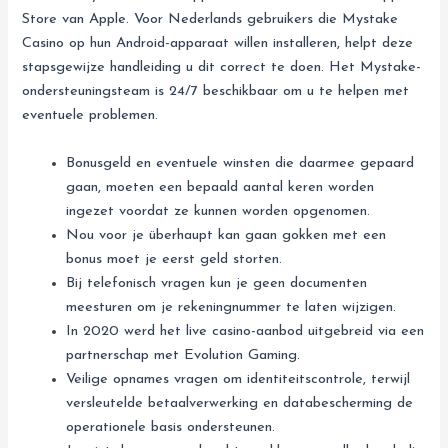
Store van Apple. Voor Nederlands gebruikers die Mystake
Casino op hun Android-apparaat willen installeren, helpt deze
stapsgewijze handleiding u dit correct te doen. Het Mystake-
ondersteuningsteam is 24/7 beschikbaar om u te helpen met
eventuele problemen.
Bonusgeld en eventuele winsten die daarmee gepaard
gaan, moeten een bepaald aantal keren worden
ingezet voordat ze kunnen worden opgenomen.
Nou voor je überhaupt kan gaan gokken met een
bonus moet je eerst geld storten.
Bij telefonisch vragen kun je geen documenten
meesturen om je rekeningnummer te laten wijzigen.
In 2020 werd het live casino-aanbod uitgebreid via een
partnerschap met Evolution Gaming.
Veilige opnames vragen om identiteitscontrole, terwijl
versleutelde betaalverwerking en databescherming de
operationele basis ondersteunen.