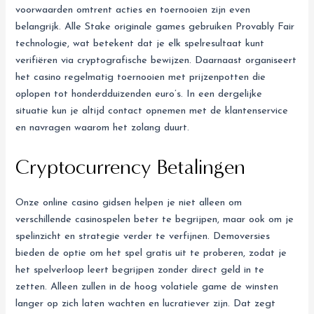
voorwaarden omtrent acties en toernooien zijn even
belangrijk. Alle Stake originale games gebruiken Provably Fair
technologie, wat betekent dat je elk spelresultaat kunt
verifiëren via cryptografische bewijzen. Daarnaast organiseert
het casino regelmatig toernooien met prijzenpotten die
oplopen tot honderdduizenden euro’s. In een dergelijke
situatie kun je altijd contact opnemen met de klantenservice
en navragen waarom het zolang duurt.
Cryptocurrency Betalingen
Onze online casino gidsen helpen je niet alleen om
verschillende casinospelen beter te begrijpen, maar ook om je
spelinzicht en strategie verder te verfijnen. Demoversies
bieden de optie om het spel gratis uit te proberen, zodat je
het spelverloop leert begrijpen zonder direct geld in te
zetten. Alleen zullen in de hoog volatiele game de winsten
langer op zich laten wachten en lucratiever zijn. Dat zegt