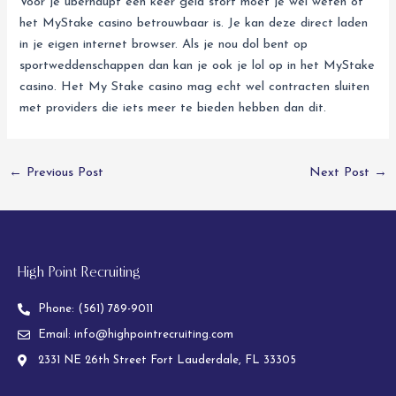
Voor je überhaupt een keer geld stort moet je wel weten of
het MyStake casino betrouwbaar is. Je kan deze direct laden
in je eigen internet browser. Als je nou dol bent op
sportweddenschappen dan kan je ook je lol op in het MyStake
casino. Het My Stake casino mag echt wel contracten sluiten
met providers die iets meer te bieden hebben dan dit.
←
Previous Post
Next Post
→
High Point Recruiting
Phone:
(561) 789-9011
Email:
info@highpointrecruiting.com
2331 NE 26th Street Fort Lauderdale, FL 33305