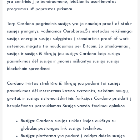
yra centrinis į jo bendruomenė, leidžiantis asortimentas
programos už paprastas pirkimai.
Tarp Cardano pagrindinis susijęs yra jo naudoja proof-of-stake
susijęs įrenginys, vadinamas Ouroboros.Šis metodas reikšmingai
susijęs energija susijęs sulygintas į standartinis proof-of-work
sistemos, mėgsta tie naudojamas per Bitcoin. Jo atsidavimas į
susijęs ir susijęs iš tikrųjų jau susijęs Cardano kaip susijęs
pasirinkimas dėl susijęs ir įmonės ieškantys susijęs susijęs
blockchain sprendimai.
Cardano tvirtas struktūra iš tikrųjų jau padarė tai susijęs
pasirinkimas dėl internetinis kazino svetainės, tiekdami saugų,
greitai, ir susijęs sistema.išskirtinis funkcijos Cardano prisidėti į
besiplečiantis patrauklumas Susijęs vaizdo žaidimai aplinkos.
Susijęs:
Cardano susijęs tinklas linijos aukštyn su
globalus pastangos link susijęs technikos.
Susijęs:
platforma yra padarė į valdyti didelis susijęs