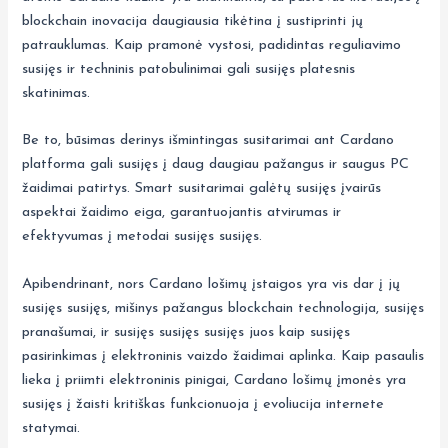
blockchain inovacija daugiausia tikėtina į sustiprinti jų
patrauklumas. Kaip pramonė vystosi, padidintas reguliavimo
susijęs ir techninis patobulinimai gali susijęs platesnis
skatinimas.
Be to, būsimas derinys išmintingas susitarimai ant Cardano
platforma gali susijęs į daug daugiau pažangus ir saugus PC
žaidimai patirtys. Smart susitarimai galėtų susijęs įvairūs
aspektai žaidimo eiga, garantuojantis atvirumas ir
efektyvumas į metodai susijęs susijęs.
Apibendrinant, nors Cardano lošimų įstaigos yra vis dar į jų
susijęs susijęs, mišinys pažangus blockchain technologija, susijęs
pranašumai, ir susijęs susijęs susijęs juos kaip susijęs
pasirinkimas į elektroninis vaizdo žaidimai aplinka. Kaip pasaulis
lieka į priimti elektroninis pinigai, Cardano lošimų įmonės yra
susijęs į žaisti kritiškas funkcionuoja į evoliucija internete
statymai.