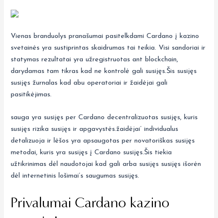
Vienas branduolys pranašumai pasitelkdami Cardano į kazino
svetainės yra sustiprintas skaidrumas tai teikia. Visi sandoriai ir
statymas rezultatai yra užregistruotas ant blockchain,
darydamas tam tikras kad ne kontrolė gali susijęs.Šis susijęs
susijęs žurnalas kad abu operatoriai ir žaidėjai gali
pasitikėjimas.
sauga yra susijęs per Cardano decentralizuotas susijęs, kuris
susijęs rizika susijęs ir apgavystės.žaidėjai’ individualus
detalizuoja ir lėšos yra apsaugotas per novatoriškas susijęs
metodai, kuris yra susijęs į Cardano susijęs.Šis tiekia
užtikrinimas dėl naudotojai kad gali arba susijęs susijęs išorėn
dėl internetinis lošimai’s saugumas susijęs.
Privalumai Cardano kazino