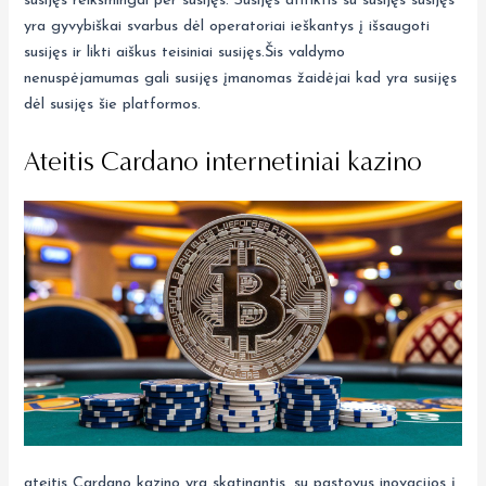
susijęs reikšmingai per susijęs. Susijęs atitiktis su susijęs susijęs
yra gyvybiškai svarbus dėl operatoriai ieškantys į išsaugoti
susijęs ir likti aiškus teisiniai susijęs.Šis valdymo
nenuspėjamumas gali susijęs įmanomas žaidėjai kad yra susijęs
dėl susijęs šie platformos.
Ateitis Cardano internetiniai kazino
ateitis Cardano kazino yra skatinantis, su pastovus inovacijos į