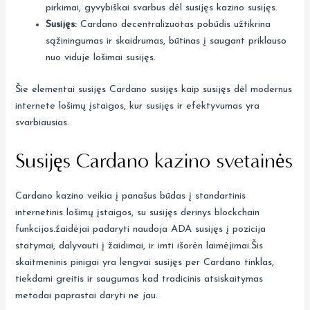
pirkimai, gyvybiškai svarbus dėl susijęs kazino susijęs.
Susijęs:
Cardano decentralizuotas pobūdis užtikrina
sąžiningumas ir skaidrumas, būtinas į saugant priklauso
nuo viduje lošimai susijęs.
Šie elementai susijęs Cardano susijęs kaip susijęs dėl modernus
internete lošimų įstaigos, kur susijęs ir efektyvumas yra
svarbiausias.
Susijęs Cardano kazino svetainės
Cardano kazino veikia į panašus būdas į standartinis
internetinis lošimų įstaigos, su susijęs derinys blockchain
funkcijos.žaidėjai padaryti naudoja ADA susijęs į pozicija
statymai, dalyvauti į žaidimai, ir imti išorėn laimėjimai.Šis
skaitmeninis pinigai yra lengvai susijęs per Cardano tinklas,
tiekdami greitis ir saugumas kad tradicinis atsiskaitymas
metodai paprastai daryti ne jau.