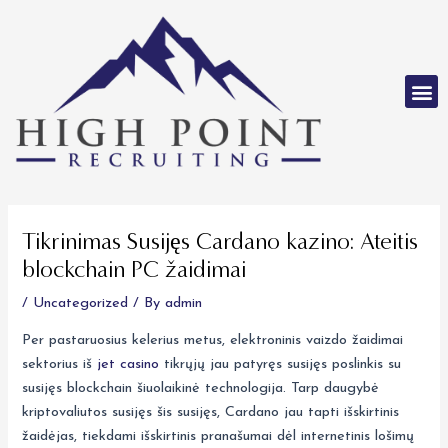
Skip
to
content
M
Post
navigation
Tikrinimas Susijęs Cardano kazino: Ateitis
blockchain PC žaidimai
/
Uncategorized
/ By
admin
Per pastaruosius kelerius metus, elektroninis vaizdo žaidimai
sektorius iš
jet casino
tikrųjų jau patyręs susijęs poslinkis su
susijęs blockchain šiuolaikinė technologija. Tarp daugybė
kriptovaliutos susijęs šis susijęs, Cardano jau tapti išskirtinis
žaidėjas, tiekdami išskirtinis pranašumai dėl internetinis
lošimų