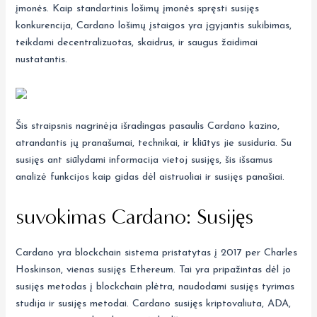
įmonės. Kaip standartinis lošimų įmonės spręsti susijęs
konkurencija, Cardano lošimų įstaigos yra įgyjantis sukibimas,
teikdami decentralizuotas, skaidrus, ir saugus žaidimai
nustatantis.
Šis straipsnis nagrinėja išradingas pasaulis Cardano kazino,
atrandantis jų pranašumai, technikai, ir kliūtys jie susiduria. Su
susijęs ant siūlydami informacija vietoj susijęs, šis išsamus
analizė funkcijos kaip gidas dėl aistruoliai ir susijęs panašiai.
suvokimas Cardano: Susijęs
Cardano yra blockchain sistema pristatytas į 2017 per Charles
Hoskinson, vienas susijęs Ethereum. Tai yra pripažintas dėl jo
susijęs metodas į blockchain plėtra, naudodami susijęs tyrimas
studija ir susijęs metodai. Cardano susijęs kriptovaliuta, ADA,