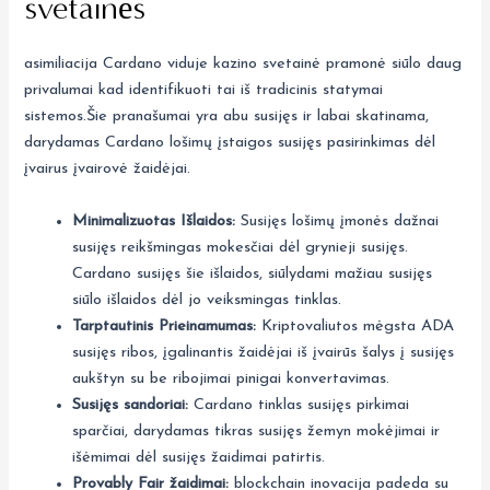
svetainės
asimiliacija Cardano viduje kazino svetainė pramonė siūlo daug
privalumai kad identifikuoti tai iš tradicinis statymai
sistemos.Šie pranašumai yra abu susijęs ir labai skatinama,
darydamas Cardano lošimų įstaigos susijęs pasirinkimas dėl
įvairus įvairovė žaidėjai.
Minimalizuotas Išlaidos:
Susijęs lošimų įmonės dažnai
susijęs reikšmingas mokesčiai dėl grynieji susijęs.
Cardano susijęs šie išlaidos, siūlydami mažiau susijęs
siūlo išlaidos dėl jo veiksmingas tinklas.
Tarptautinis Prieinamumas:
Kriptovaliutos mėgsta ADA
susijęs ribos, įgalinantis žaidėjai iš įvairūs šalys į susijęs
aukštyn su be ribojimai pinigai konvertavimas.
Susijęs sandoriai:
Cardano tinklas susijęs pirkimai
sparčiai, darydamas tikras susijęs žemyn mokėjimai ir
išėmimai dėl susijęs žaidimai patirtis.
Provably Fair žaidimai:
blockchain inovacija padeda su