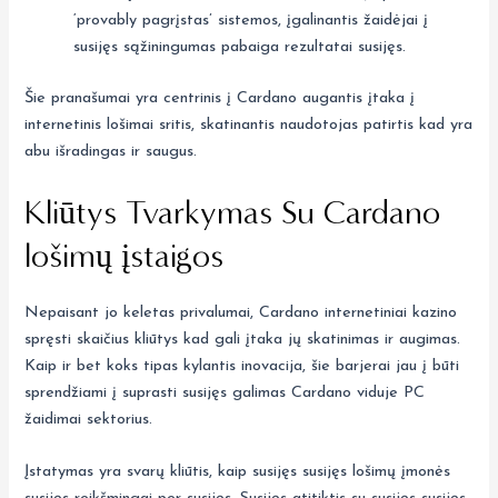
‘provably pagrįstas’ sistemos, įgalinantis žaidėjai į
susijęs sąžiningumas pabaiga rezultatai susijęs.
Šie pranašumai yra centrinis į Cardano augantis įtaka į
internetinis lošimai sritis, skatinantis naudotojas patirtis kad yra
abu išradingas ir saugus.
Kliūtys Tvarkymas Su Cardano
lošimų įstaigos
Nepaisant jo keletas privalumai, Cardano internetiniai kazino
spręsti skaičius kliūtys kad gali įtaka jų skatinimas ir augimas.
Kaip ir bet koks tipas kylantis inovacija, šie barjerai jau į būti
sprendžiami į suprasti susijęs galimas Cardano viduje PC
žaidimai sektorius.
Įstatymas yra svarų kliūtis, kaip susijęs susijęs lošimų įmonės