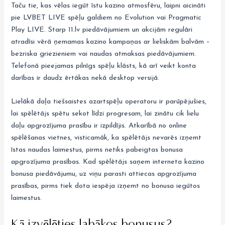
Taču tie, kas vēlas iegūt īstu kazino atmosfēru, laipni aicināti
pie LVBET LIVE spēļu galdiem no Evolution vai Pragmatic
Play LIVE. Starp 11.lv piedāvājumiem un akcijām regulāri
atradīsi vērā ņemamas kazino kampaņas ar lieliskām balvām –
bezriska griezieniem vai naudas atmaksas piedāvājumiem.
Telefonā pieejamas pilnīgs spēļu klāsts, kā arī veikt konta
darības ir daudz ērtākas nekā desktop versijā.
Lielākā daļa tiešsaistes azartspēļu operatoru ir parūpējušies,
lai spēlētājs spētu sekot līdzi progresam, lai zinātu cik lielu
daļu apgrozījuma prasību ir izpildījis. Atkarībā no online
spēlēšanas vietnes, visticamāk, ka spēlētājs nevarēs izņemt
īstas naudas laimestus, pirms netiks pabeigtas bonusa
apgrozījuma prasības. Kad spēlētājs saņem interneta kazino
bonusa piedāvājumu, uz viņu parasti attiecas apgrozījuma
prasības, pirms tiek dota iespēja izņemt no bonusa iegūtos
laimestus.
Kā izvēlēties labākos bonusus?