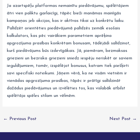
Ja azartspēļu platformas nemainītu piedāvājumu, spēlētājiem
ātri vien paliktu garlaicīgi, tāpēc bieži manāmas mainīgās
kampaņas jeb akcijas, kas ir aktīvas tikai uz konkrētu laiku.
Palīdzēt orientēties piedāvājumā palīdzēs zemāk esošais
kalkulators, kas pēc vairākiem parametriem aprēķina
apgrozījuma prasības konkrētam bonusam, tādējādi salīdzinot,
kurš piedāvājums būs izdevīgākais. Jā, piemēram, bezmaksas
griezieni un bezriska griezieni sniedz iespēju neriskēt ar saviem
ieguldījumiem, tomēr, izspēlējot bonusus, katram tiek piešķirti
savi specifiski noteikumi. Jāņem vērā, ka ne visām vietnēm ir
vienādas apgrozījuma prasības, tāpēc ir prātīgi salīdzināt
dažādus piedāvājumus un izvēlēties tos, kas vislabāk atbilst
spēlētāja spēles stilam un vēlmēm.
←
Previous Post
Next Post
→