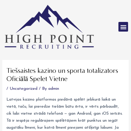
Skip
to
content
M
Post
navigation
Tiešsaistes kazino un sporta totalizators
Oficiālā Spelet Vietne
/
Uncategorized
/ By
admin
Latvijas kazino platformas piedāvā spēlēt jebkurā laikā un
vietā, taču, lai pieredze tiešām būtu ērta, ir vērts pārbaudīt,
cik labi vietne strādā telefonā — gan Android, gan iOS ierīcēs.
Tā ir iespēja regulārajiem spēlētājiem krāt punktus un iegūt
augstāku līmeni, kur katrā līmenī pieejami atšķirīgi labumi. Ja