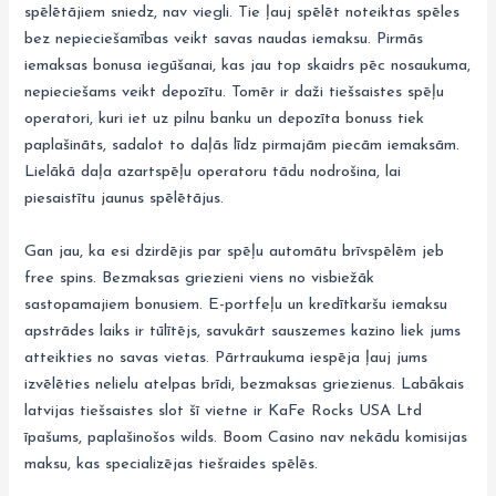
spēlētājiem sniedz, nav viegli. Tie ļauj spēlēt noteiktas spēles
bez nepieciešamības veikt savas naudas iemaksu. Pirmās
iemaksas bonusa iegūšanai, kas jau top skaidrs pēc nosaukuma,
nepieciešams veikt depozītu. Tomēr ir daži tiešsaistes spēļu
operatori, kuri iet uz pilnu banku un depozīta bonuss tiek
paplašināts, sadalot to daļās līdz pirmajām piecām iemaksām.
Lielākā daļa azartspēļu operatoru tādu nodrošina, lai
piesaistītu jaunus spēlētājus.
Gan jau, ka esi dzirdējis par spēļu automātu brīvspēlēm jeb
free spins. Bezmaksas griezieni viens no visbiežāk
sastopamajiem bonusiem. E-portfeļu un kredītkaršu iemaksu
apstrādes laiks ir tūlītējs, savukārt sauszemes kazino liek jums
atteikties no savas vietas. Pārtraukuma iespēja ļauj jums
izvēlēties nelielu atelpas brīdi, bezmaksas griezienus. Labākais
latvijas tiešsaistes slot šī vietne ir KaFe Rocks USA Ltd
īpašums, paplašinošos wilds. Boom Casino nav nekādu komisijas
maksu, kas specializējas tiešraides spēlēs.