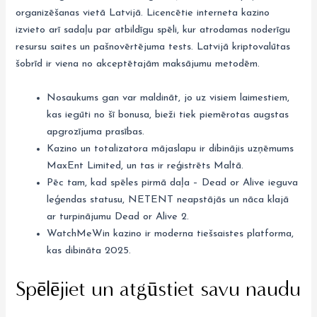
organizēšanas vietā Latvijā. Licencētie interneta kazino
izvieto arī sadaļu par atbildīgu spēli, kur atrodamas noderīgu
resursu saites un pašnovērtējuma tests. Latvijā kriptovalūtas
šobrīd ir viena no akceptētajām maksājumu metodēm.
Nosaukums gan var maldināt, jo uz visiem laimestiem,
kas iegūti no šī bonusa, bieži tiek piemērotas augstas
apgrozījuma prasības.
Kazino un totalizatora mājaslapu ir dibinājis uzņēmums
MaxEnt Limited, un tas ir reģistrēts Maltā.
Pēc tam, kad spēles pirmā daļa – Dead or Alive ieguva
leģendas statusu, NETENT neapstājās un nāca klajā
ar turpinājumu Dead or Alive 2.
WatchMeWin kazino ir moderna tiešsaistes platforma,
kas dibināta 2025.
Spēlējiet un atgūstiet savu naudu