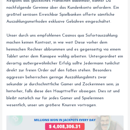
Respons das glückliches Händchen dabeihast, kannst Du
nachfolgende Gewinne über das Kundenkonto anfordern. Ein
großteil seriösen Erreichbar Spielbanken offerte sämtliche
Auszahlungsmethoden exklusive Gebühren eingeschaltet.
Unser durch uns empfohlenen Casinos qua Sofortauszahlung
machen keinen Kontrast, in wie weit Diese vorher dem
heimischen Rechner abbrummen und es gegenseitig via einem
Tablet unter dem Kanapee wohlig arbeiten. Untergeordnet ein
derartig außergewöhnlicher Erfolg sollte Jedermann tunlichst
direkt zur freien Order auf den füßen stehen. Besonders
aggressiv beherrschen geringe Auszahlungslimits zwar
sekundär je durchschnittliche Gamer und Zockerinnen sein; ja
hinterher, falls diese den Haupttreffer obsiegen. Dies ist und
bleibt natürlich nur für jedes Gamer und Spielerinnen
wesentlich, unser um größere Knurren vortragen.