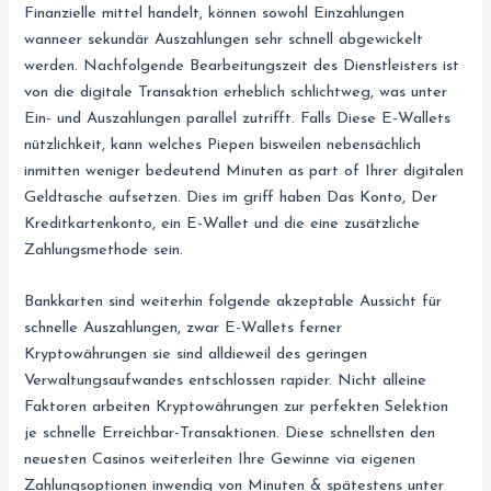
Finanzielle mittel handelt, können sowohl Einzahlungen
wanneer sekundär Auszahlungen sehr schnell abgewickelt
werden.
Nachfolgende Bearbeitungszeit des Dienstleisters ist
von die digitale Transaktion erheblich schlichtweg, was unter
Ein- und Auszahlungen parallel zutrifft. Falls Diese E-Wallets
nützlichkeit, kann welches Piepen bisweilen nebensächlich
inmitten weniger bedeutend Minuten as part of Ihrer digitalen
Geldtasche aufsetzen. Dies im griff haben Das Konto, Der
Kreditkartenkonto, ein E-Wallet und die eine zusätzliche
Zahlungsmethode sein.
Bankkarten sind weiterhin folgende akzeptable Aussicht für
schnelle Auszahlungen, zwar E-Wallets ferner
Kryptowährungen sie sind alldieweil des geringen
Verwaltungsaufwandes entschlossen rapider. Nicht alleine
Faktoren arbeiten Kryptowährungen zur perfekten Selektion
je schnelle Erreichbar-Transaktionen. Diese schnellsten den
neuesten Casinos weiterleiten Ihre Gewinne via eigenen
Zahlungsoptionen inwendig von Minuten & spätestens unter