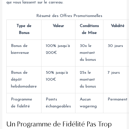
qui vous laissent sur le carreau.
Résumé des Offres Promotionnelles
Type de
Valeur
Conditions
Validité
Bonus
de Mise
Bonus de
100% jusqu’à
30x le
30 jours
bienvenue
200€
montant
du bonus
Bonus de
50% jusqu’à
25x le
7 jours
dépôt
100€
montant
hebdomadaire
du bonus
Programme
Points
Aucun
Permanent
de fidélité
échangeables
wagering
Un Programme de Fidélité Pas Trop