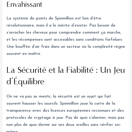
Envahissant
Le système de points de Spinmillion est loin d’être
révolutionnaire, mais il a le mérite d’exister. Pas besoin de
s’arracher les cheveux pour comprendre comment ça marche,
et les récompenses sont accessibles sans conditions farfelues.
Une bouffée d’air frais dans un secteur où la complexité règne
souvent en maître.
La Sécurité et la Fiabilité : Un Jeu
d’Équilibre
On ne va pas se mentir, la sécurité est un sujet qui fait
souvent hausser les sourcils. Spinmillion joue la carte de la
transparence avec des licences européennes reconnues et des
protocoles de cryptage à jour. Pas de quoi s’alarmer, mais pas
non plus de quoi dormir sur ses deux oreilles sans vérifier soi-
même.