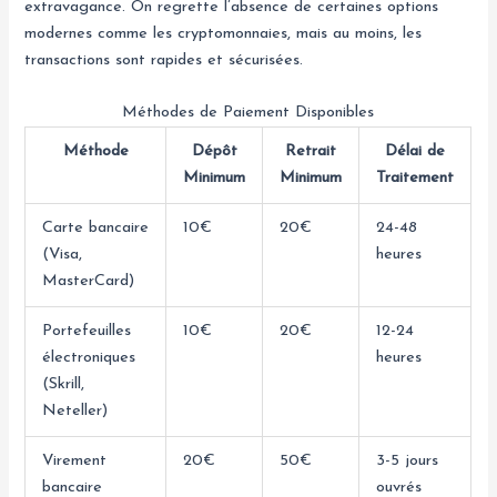
extravagance. On regrette l’absence de certaines options
modernes comme les cryptomonnaies, mais au moins, les
transactions sont rapides et sécurisées.
Méthodes de Paiement Disponibles
Méthode
Dépôt
Retrait
Délai de
Minimum
Minimum
Traitement
Carte bancaire
10€
20€
24-48
(Visa,
heures
MasterCard)
Portefeuilles
10€
20€
12-24
électroniques
heures
(Skrill,
Neteller)
Virement
20€
50€
3-5 jours
bancaire
ouvrés