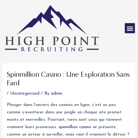
Skip
to
content
M
Post
navigation
Spinmillion Casino : Une Exploration Sans
Fard
/
Uncategorized
/ By
admin
Plonger dans l’univers des casinos en ligne, c’est un peu
comme s’aventurer dans une jungle où chaque site promet
monts et merveilles. Pourtant, rares sont ceux qui tiennent
vraiment leurs promesses.
spinmillion casino
se présente
comme un acteur à surveiller, mais vaut-il vraiment le détour ?