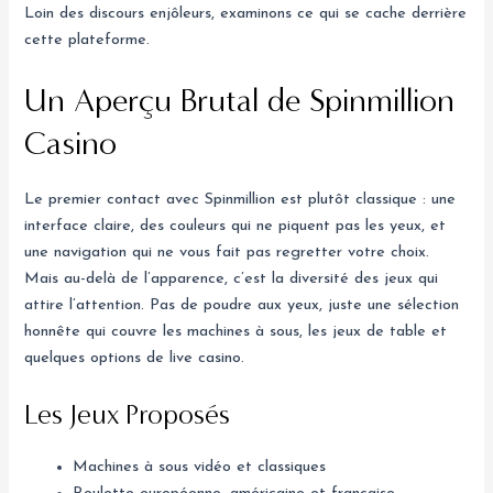
Loin des discours enjôleurs, examinons ce qui se cache derrière
cette plateforme.
Un Aperçu Brutal de Spinmillion
Casino
Le premier contact avec Spinmillion est plutôt classique : une
interface claire, des couleurs qui ne piquent pas les yeux, et
une navigation qui ne vous fait pas regretter votre choix.
Mais au-delà de l’apparence, c’est la diversité des jeux qui
attire l’attention. Pas de poudre aux yeux, juste une sélection
honnête qui couvre les machines à sous, les jeux de table et
quelques options de live casino.
Les Jeux Proposés
Machines à sous vidéo et classiques