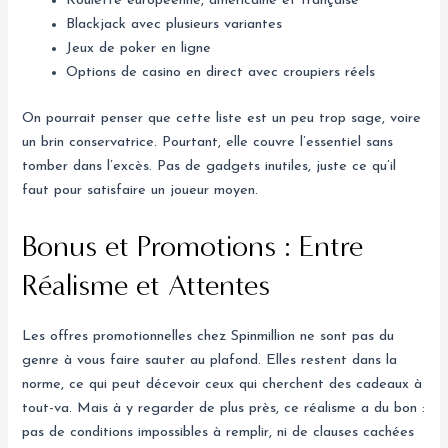
Roulette européenne, américaine et française
Blackjack avec plusieurs variantes
Jeux de poker en ligne
Options de casino en direct avec croupiers réels
On pourrait penser que cette liste est un peu trop sage, voire
un brin conservatrice. Pourtant, elle couvre l’essentiel sans
tomber dans l’excès. Pas de gadgets inutiles, juste ce qu’il
faut pour satisfaire un joueur moyen.
Bonus et Promotions : Entre
Réalisme et Attentes
Les offres promotionnelles chez Spinmillion ne sont pas du
genre à vous faire sauter au plafond. Elles restent dans la
norme, ce qui peut décevoir ceux qui cherchent des cadeaux à
tout-va. Mais à y regarder de plus près, ce réalisme a du bon :
pas de conditions impossibles à remplir, ni de clauses cachées