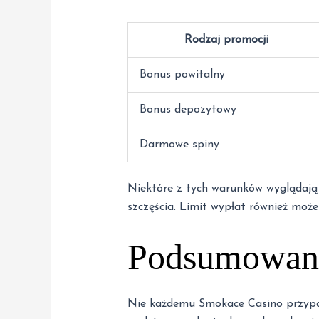
Rodzaj promocji
Bonus powitalny
Bonus depozytowy
Darmowe spiny
Niektóre z tych warunków wyglądają 
szczęścia. Limit wypłat również może
Podsumowanie
Nie każdemu Smokace Casino przypadn