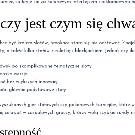
rozumieć, co kryje się za kolorowym interfejsem i reklamowymi h
 czy jest czym się chw
chce być królem slotów, Smokace stara się nie odstawać. Znaj
y, a także kilka stołów z ruletką i blackjackiem. Jednak czy il
ówek po skomplikowane tematyczne sloty
ańska wersja
hoć bez większych innowacji
bór, głównie podstawowe stoły
szukanych gier stołowych czy pokerowych turniejów, które w 
 celować w casualowych graczy, którzy wolą szybkie rundy niż
ostępność