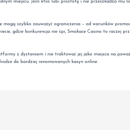
ym miejscu. Jeśli ktoś lubi prostotę i nie przeszkadza mu li
ze mogą szybko zauważyć ograniczenia – od warunków promocji
ecie, gdzie konkurencja nie śpi, Smokace Casino to raczej prz
atformy z dystansem i nie traktować jej jako miejsca na poważ
drodze do bardziej renomowanych kasyn online.