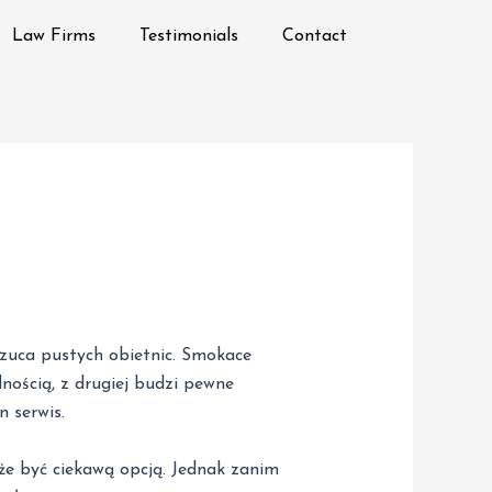
Law Firms
Testimonials
Contact
 rzuca pustych obietnic. Smokace
nością, z drugiej budzi pewne
n serwis.
e być ciekawą opcją. Jednak zanim