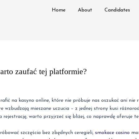
Home
About
Candidates
to zaufać tej platformie?
rafić na kasyno online, które nie próbuje nas oszukać ani nie
re wzbudzają mieszane uczucia – z jednej strony kusi różnorod
rejestrację, warto przyjrzeć się bliżej, co naprawdę oferuje te
próbować szczęścia bez zbędnych ceregieli,
smokace casino
moż