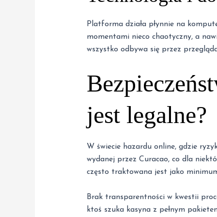
Platforma działa płynnie na komputer
momentami nieco chaotyczny, a nawi
wszystko odbywa się przez przegląda
Bezpieczeńst
jest legalne?
W świecie hazardu online, gdzie ryzyk
wydanej przez Curacao, co dla niekt
często traktowana jest jako minimu
Brak transparentności w kwestii pro
ktoś szuka kasyna z pełnym pakietem