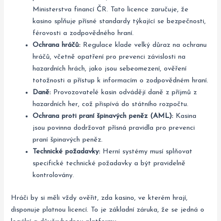
Ministerstva financí ČR. Tato licence zaručuje, že
kasino splňuje přísné standardy týkající se bezpečnosti,
férovosti a zodpovědného hraní.
Ochrana hráčů:
Regulace klade velký důraz na ochranu
hráčů, včetně opatření pro prevenci závislosti na
hazardních hrách, jako jsou sebeomezení, ověření
totožnosti a přístup k informacím o zodpovědném hraní.
Daně:
Provozovatelé kasin odvádějí daně z příjmů z
hazardních her, což přispívá do státního rozpočtu.
Ochrana proti praní špinavých peněz (AML):
Kasina
jsou povinna dodržovat přísná pravidla pro prevenci
praní špinavých peněz.
Technické požadavky:
Herní systémy musí splňovat
specifické technické požadavky a být pravidelně
kontrolovány.
Hráči by si měli vždy ověřit, zda kasino, ve kterém hrají,
disponuje platnou licencí. To je základní záruka, že se jedná o