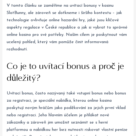
V tomto článku se zaměříme na uvítací bonusy v kasinu
SlotBunny, ale zároveň se dotkneme i širšího kontextu – jak
technologie ovlivňuje online hazardní hry, jaké jsou klíčové
aspekty regulace v České republice a jak si vybrat to správné
online kasino pro své potřeby. Naším cílem je poskytnout vám
ucelený pohled, který vám pomůže činit informovaná
rozhodnutí.
Co je to uvítací bonus a proč je
důležitý?
Uvítací bonus, často nazývaný také vstupní bonus nebo bonus
za registraci, je speciální nabídka, kterou online kasina
poskytují novým hráčům jako poděkování za jejich první vklad
nebo registraci. Jeho hlavním účelem je přilákat nové
zákazníky a zároveň jim umožnit seznámit se s herní
platformou a nabídkou her bez nutnosti riskovat vlastní peníze