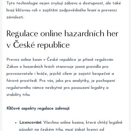
Tyto technologie nejen zvyšují zábavu a dostupnost, ale také
hrají klíčovou roli v zajištění zodpovědného hraní a prevenci
závislosti.
Regulace online hazardních her
v České republice
Provoz online kasin v České republice je přísně regulován.
Zákon o hazardních hrách stanovuje jasná pravidla pro
provozovatele i hráče, jejichž cílem je zajistit bezpečné a
férové prostředí. Pro vás, jako pro analytiky, je pochopení
regulatorního rámce nezbytné pro posouzení legality a
stability trhu.
Klíčové aspekty regulace zahrnují:
Licencování:
Všechna online kasina, která chtějí legálně
působit na českém trhu, musí získat licenci od