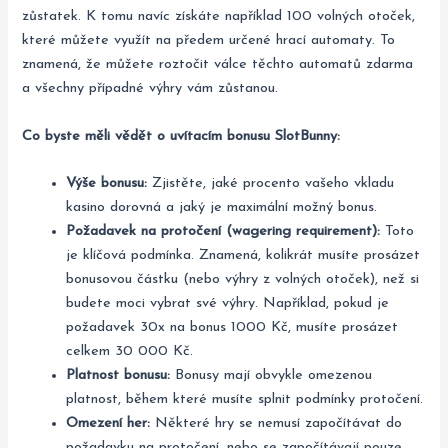
zůstatek. K tomu navíc získáte například 100 volných otoček,
které můžete využít na předem určené hrací automaty. To
znamená, že můžete roztočit válce těchto automatů zdarma
a všechny případné výhry vám zůstanou.
Co byste měli vědět o uvítacím bonusu SlotBunny:
Výše bonusu:
Zjistěte, jaké procento vašeho vkladu
kasino dorovná a jaký je maximální možný bonus.
Požadavek na protočení (wagering requirement):
Toto
je klíčová podmínka. Znamená, kolikrát musíte prosázet
bonusovou částku (nebo výhry z volných otoček), než si
budete moci vybrat své výhry. Například, pokud je
požadavek 30x na bonus 1000 Kč, musíte prosázet
celkem 30 000 Kč.
Platnost bonusu:
Bonusy mají obvykle omezenou
platnost, během které musíte splnit podmínky protočení.
Omezení her:
Některé hry se nemusí započítávat do
požadavku na protočení, nebo se započítávají pouze