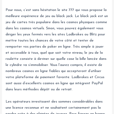
Pour nous, c’est sans hésitation le site 777 qui vous propose la
meilleure expérience de jeu au black jack. Le black jack est un
jeu de cartes très populaire dans les casinos physiques comme
dans les casinos virtuels. Sinon, vous pouvez également vous
diriger les yeux fermés vers les sites Ladbrokes ou Blitz pour
mettre toutes les chances de votre côté et tenter de
remporter vos parties de poker en ligne. Très simple à jouer
et accessible à tous, quel que soit votre niveau, le jeu de la
roulette consiste à deviner sur quelle case la bille lancée dans
le cylindre va s’immobiliser. Vous l’aurez compris, il existe de
nombreux casinos en ligne fiables qui accepteront d’utiliser
votre plateforme de paiement favorite. Ladbrokes et Circus
sont aussi d’excellents casinos en ligne qui intègrent PayPal
dans leurs méthodes dépôt ou de retrait.
Les opérateurs investissent des sommes considérables dans
une licence reconnue et ne souhaitent certainement pas la
perdre suite à des plaintes de joueurs. Pour figurer en bonne