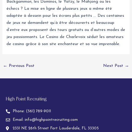
Backgammon, les Dominos, le Yatzy, le Mahjong ou les
échecs ? La mise en ligne de plusieurs jeux a même été
adaptée à dessein pour les écrans plus petits … Des centaines
de jeux ne demandent qu’à être découverts et beaucoup
d’entre eux proposent des tours gratuits ou d’autres modes de
jeu passionnants. Le Casino de Charlevoix séduit les amateurs
de casino grâce à son site enchanteur et sa vue imprenable.
←
Previous Post
Next Post
→
High Point Recruiting
Phone:
(561) 789-9011
Email:
info@highpointrecruiting.com
2331 NE 26th Street Fort Lauderdale, FL 33305