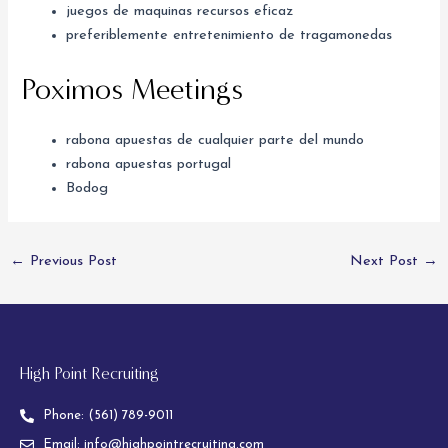
juegos de maquinas recursos eficaz
preferiblemente entretenimiento de tragamonedas
Poximos Meetings
rabona apuestas de cualquier parte del mundo
rabona apuestas portugal
Bodog
←
Previous Post
Next Post
→
High Point Recruiting
Phone:
(561) 789-9011
Email:
info@highpointrecruiting.com