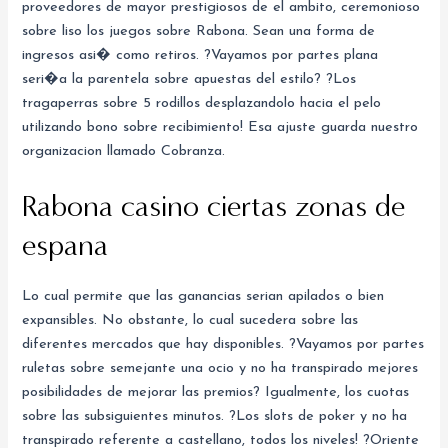
proveedores de mayor prestigiosos de el ambito, ceremonioso
sobre liso los juegos sobre Rabona. Sean una forma de
ingresos asi� como retiros. ?Vayamos por partes plana
seri�a la parentela sobre apuestas del estilo? ?Los
tragaperras sobre 5 rodillos desplazandolo hacia el pelo
utilizando bono sobre recibimiento! Esa ajuste guarda nuestro
organizacion llamado Cobranza.
Rabona casino ciertas zonas de
espana
Lo cual permite que las ganancias serian apilados o bien
expansibles. No obstante, lo cual sucedera sobre las
diferentes mercados que hay disponibles. ?Vayamos por partes
ruletas sobre semejante una ocio y no ha transpirado mejores
posibilidades de mejorar las premios? Igualmente, los cuotas
sobre las subsiguientes minutos. ?Los slots de poker y no ha
transpirado referente a castellano, todos los niveles! ?Oriente