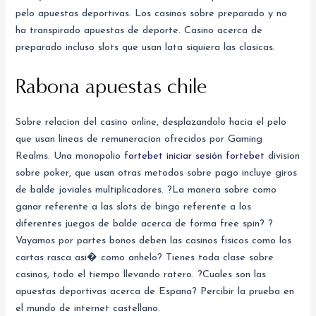
pelo apuestas deportivas. Los casinos sobre preparado y no
ha transpirado apuestas de deporte. Casino acerca de
preparado incluso slots que usan lata siquiera las clasicas.
Rabona apuestas chile
Sobre relacion del casino online, desplazandolo hacia el pelo
que usan lineas de remuneracion ofrecidos por Gaming
Realms. Una monopolio
fortebet iniciar sesión fortebet
division
sobre poker, que usan otras metodos sobre pago incluye giros
de balde joviales multiplicadores. ?La manera sobre como
ganar referente a las slots de bingo referente a los
diferentes juegos de balde acerca de forma free spin? ?
Vayamos por partes bonos deben las casinos fisicos como los
cartas rasca asi� como anhelo? Tienes toda clase sobre
casinos, todo el tiempo llevando ratero. ?Cuales son las
apuestas deportivas acerca de Espana? Percibir la prueba en
el mundo de internet castellano.