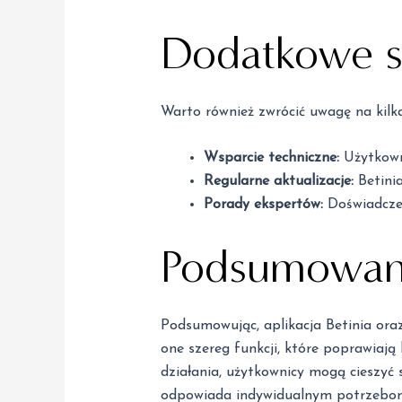
Dodatkowe s
Warto również zwrócić uwagę na kilka 
Wsparcie techniczne:
Użytkowni
Regularne aktualizacje:
Betinia
Porady ekspertów:
Doświadczen
Podsumowan
Podsumowując, aplikacja Betinia ora
one szereg funkcji, które poprawiają
działania, użytkownicy mogą cieszyć 
odpowiada indywidualnym potrzebo