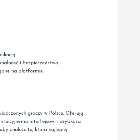
ikacją.
jonalność i bezpieczeństwo.
ępne na platformie.
wiadczonych graczy w Polsce. Oferują
ntuicyjnemu interfejsowi i szybkości
by znaleźć tę, która najlepiej