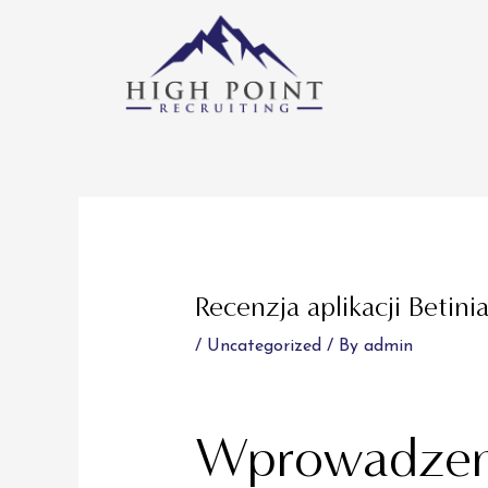
Skip
to
content
Post
navigation
Recenzja aplikacji Betini
/
Uncategorized
/ By
admin
Wprowadzen