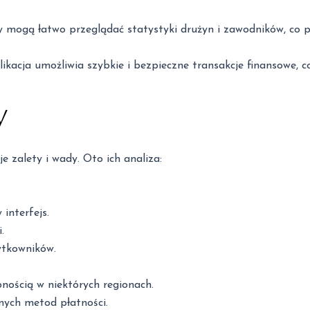
 mogą łatwo przeglądać statystyki drużyn i zawodników, co 
ikacja umożliwia szybkie i bezpieczne transakcje finansowe, c
y
e zalety i wady. Oto ich analiza:
 interfejs.
.
ytkowników.
nością w niektórych regionach.
nych metod płatności.