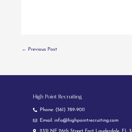
←
Previous Post
High Point Recruiting
Phone:
(561) 789-9011
Email:
info@highpointrecruiting.com
2331 NE 26th Street Fort Lauderdale, FL 