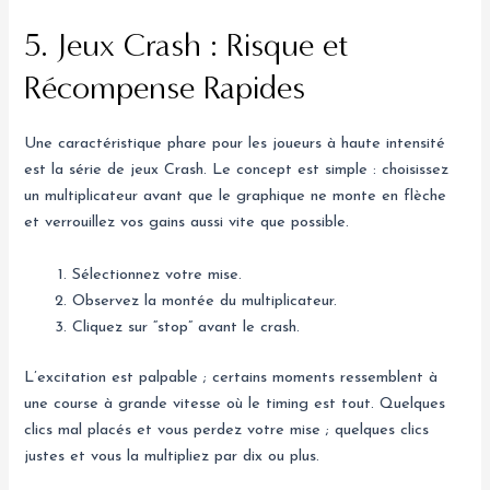
5. Jeux Crash : Risque et
Récompense Rapides
Une caractéristique phare pour les joueurs à haute intensité
est la série de jeux Crash. Le concept est simple : choisissez
un multiplicateur avant que le graphique ne monte en flèche
et verrouillez vos gains aussi vite que possible.
Sélectionnez votre mise.
Observez la montée du multiplicateur.
Cliquez sur “stop” avant le crash.
L’excitation est palpable ; certains moments ressemblent à
une course à grande vitesse où le timing est tout. Quelques
clics mal placés et vous perdez votre mise ; quelques clics
justes et vous la multipliez par dix ou plus.