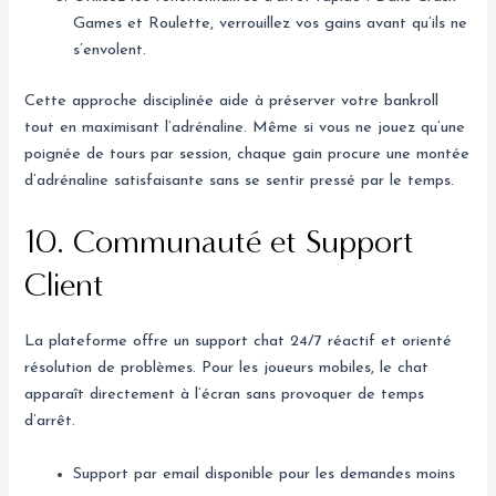
Games et Roulette, verrouillez vos gains avant qu’ils ne
s’envolent.
Cette approche disciplinée aide à préserver votre bankroll
tout en maximisant l’adrénaline. Même si vous ne jouez qu’une
poignée de tours par session, chaque gain procure une montée
d’adrénaline satisfaisante sans se sentir pressé par le temps.
10. Communauté et Support
Client
La plateforme offre un support chat 24/7 réactif et orienté
résolution de problèmes. Pour les joueurs mobiles, le chat
apparaît directement à l’écran sans provoquer de temps
d’arrêt.
Support par email disponible pour les demandes moins