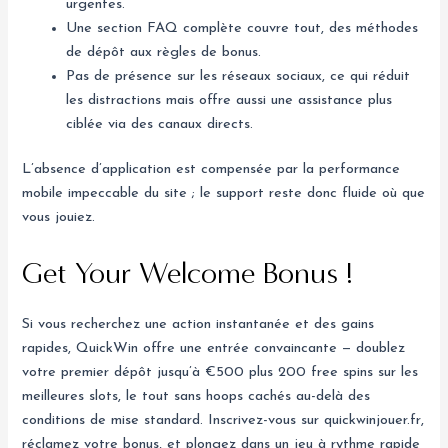
urgentes.
Une section FAQ complète couvre tout, des méthodes
de dépôt aux règles de bonus.
Pas de présence sur les réseaux sociaux, ce qui réduit
les distractions mais offre aussi une assistance plus
ciblée via des canaux directs.
L’absence d’application est compensée par la performance
mobile impeccable du site ; le support reste donc fluide où que
vous jouiez.
Get Your Welcome Bonus !
Si vous recherchez une action instantanée et des gains
rapides, QuickWin offre une entrée convaincante — doublez
votre premier dépôt jusqu’à €500 plus 200 free spins sur les
meilleures slots, le tout sans hoops cachés au-delà des
conditions de mise standard. Inscrivez-vous sur quickwinjouer.fr,
réclamez votre bonus, et plongez dans un jeu à rythme rapide