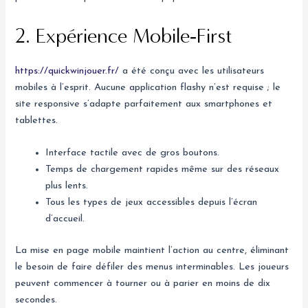
2. Expérience Mobile‑First
https://quickwinjouer.fr/
a été conçu avec les utilisateurs
mobiles à l’esprit. Aucune application flashy n’est requise ; le
site responsive s’adapte parfaitement aux smartphones et
tablettes.
Interface tactile avec de gros boutons.
Temps de chargement rapides même sur des réseaux
plus lents.
Tous les types de jeux accessibles depuis l’écran
d’accueil.
La mise en page mobile maintient l’action au centre, éliminant
le besoin de faire défiler des menus interminables. Les joueurs
peuvent commencer à tourner ou à parier en moins de dix
secondes.