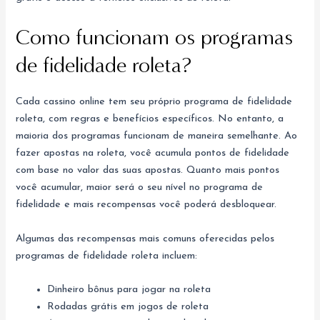
Como funcionam os programas
de fidelidade roleta?
Cada cassino online tem seu próprio programa de fidelidade
roleta, com regras e benefícios específicos. No entanto, a
maioria dos programas funcionam de maneira semelhante. Ao
fazer apostas na roleta, você acumula pontos de fidelidade
com base no valor das suas apostas. Quanto mais pontos
você acumular, maior será o seu nível no programa de
fidelidade e mais recompensas você poderá desbloquear.
Algumas das recompensas mais comuns oferecidas pelos
programas de fidelidade roleta incluem:
Dinheiro bônus para jogar na roleta
Rodadas grátis em jogos de roleta