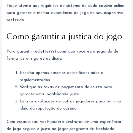
Fique atento aos requisitos de sistema de cada cassino online
para garantir a melhor experiência de jogo no seu dispositivo
preferido.
Como garantir a justiça do jogo
Para garantir
roulette77st.com/
que você está jogando de
forma justa, siga estas dicas:
Escolha apenas cassinos online licenciados e
regulamentados
Verifique as taxas de pagamento da roleta para
garantir uma jogabilidade justa
Leia as avaliações de outros jogadores para ter uma
ideia da reputação do cassino
Com essas dicas, você poderá desfrutar de uma experiência
de jogo segura e justa ao jogar programa de fidelidade