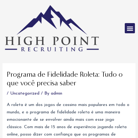
Skip
to
content
M
Post
navigation
Programa de Fidelidade Roleta: Tudo o
que você precisa saber
/
Uncategorized
/ By
admin
A roleta é um dos jogos de cassino mais populares em todo o
mundo, e o programa de fidelidade roleta é uma maneira
emocionante de se envolver ainda mais com esse jogo
clássico. Com mais de 15 anos de experiência jogando roleta
online, posso dizer com confiança que os programas de