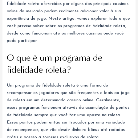
fidelidade roleta oferecidos por alguns dos principais cassinos
online
do mercado podem realmente adicionar valor à sua
experiência de jogo. Neste artigo, vamos explorar tudo o que
você precisa saber sobre os programas de fidelidade roleta,
desde como funcionam até os melhores cassinos onde você
pode participar.
O que é um programa de
fidelidade roleta?
Um programa de fidelidade roleta é uma forma de
recompensar os jogadores que são frequentes e leais ao jogo
de roleta em um determinado cassino online. Geralmente,
esses programas funcionam através da acumulação de pontos
de fidelidade sempre que você faz uma aposta na roleta.
Esses pontos podem então ser trocados por uma variedade
de recompensas, que vão desde dinheiro bônus até rodadas
grátis e acesso a torneios exclusivos de roleta.