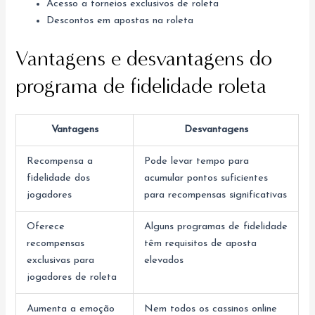
Acesso a torneios exclusivos de roleta
Descontos em apostas na roleta
Vantagens e desvantagens do
programa de fidelidade roleta
Vantagens
Desvantagens
Recompensa a
Pode levar tempo para
fidelidade dos
acumular pontos suficientes
jogadores
para recompensas significativas
Oferece
Alguns programas de fidelidade
recompensas
têm requisitos de aposta
exclusivas para
elevados
jogadores de roleta
Aumenta a emoção
Nem todos os cassinos online