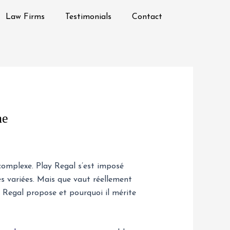
Law Firms
Testimonials
Contact
ne
complexe. Play Regal s’est imposé
es variées. Mais que vaut réellement
y Regal propose et pourquoi il mérite