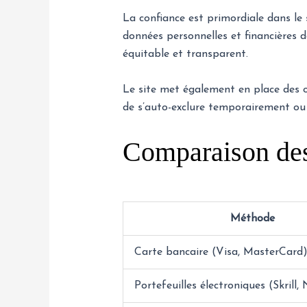
La confiance est primordiale dans le 
données personnelles et financières d
équitable et transparent.
Le site met également en place des ou
de s’auto-exclure temporairement ou 
Comparaison de
Méthode
Carte bancaire (Visa, MasterCard
Portefeuilles électroniques (Skrill, 