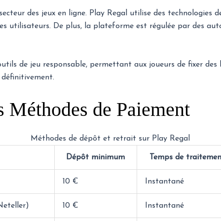
secteur des jeux en ligne. Play Regal utilise des technologies
es utilisateurs. De plus, la plateforme est régulée par des aut
tils de jeu responsable, permettant aux joueurs de fixer des 
définitivement.
s Méthodes de Paiement
Méthodes de dépôt et retrait sur Play Regal
Dépôt minimum
Temps de traiteme
)
10 €
Instantané
Neteller)
10 €
Instantané