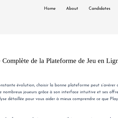
Home
About
Candidates
 Complète de la Plateforme de Jeu en Lig
nstante évolution, choisir la bonne plateforme peut s’avérer 
 nombreux joueurs grâce à son interface intuitive et ses offr
alyse détaillée pour vous aider à mieux comprendre ce que Pla