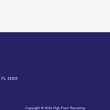
, FL 33305
Copyright © 2024 High Point Recruiting