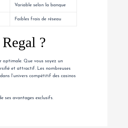
Variable selon la banque
Faibles frais de réseau
 Regal ?
ur optimale. Que vous soyez un
rsifié et attractif. Les nombreuses
 dans l’univers compétitif des casinos
de ses avantages exclusifs.