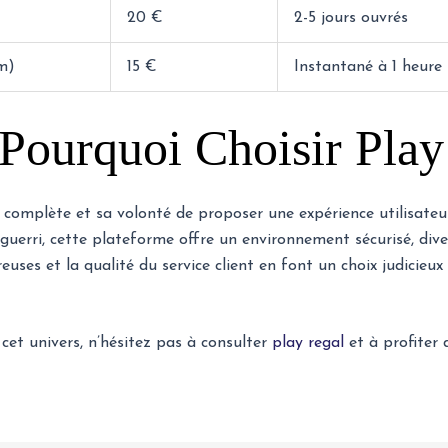
20 €
2-5 jours ouvrés
m)
15 €
Instantané à 1 heure
 Pourquoi Choisir Play
e complète et sa volonté de proposer une expérience utilisate
uerri, cette plateforme offre un environnement sécurisé, dive
uses et la qualité du service client en font un choix judicieux
et univers, n’hésitez pas à consulter
play regal
et à profiter 