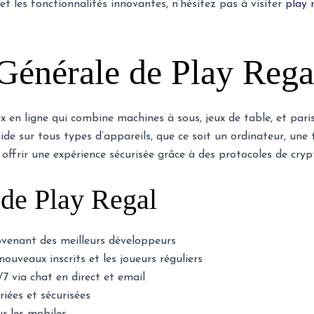
et les fonctionnalités innovantes, n’hésitez pas à visiter
play 
 Générale de Play Rega
 en ligne qui combine machines à sous, jeux de table, et pari
ide sur tous types d’appareils, que ce soit un ordinateur, une
ffrir une expérience sécurisée grâce à des protocoles de cryp
 de Play Regal
ovenant des meilleurs développeurs
ouveaux inscrits et les joueurs réguliers
/7 via chat en direct et email
ées et sécurisées