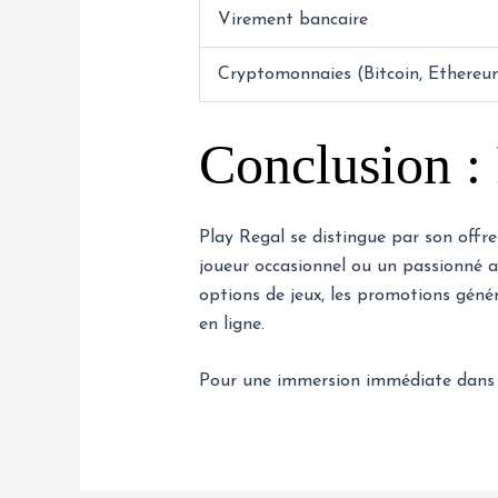
Virement bancaire
Cryptomonnaies (Bitcoin, Ethereu
Conclusion :
Play Regal se distingue par son offr
joueur occasionnel ou un passionné ag
options de jeux, les promotions génére
en ligne.
Pour une immersion immédiate dans c