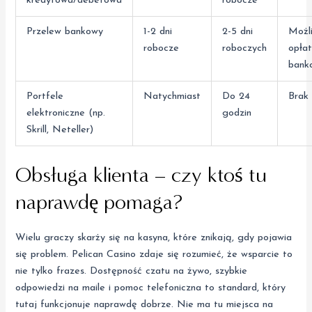
kredytowa/debetowa
robocze
Przelew bankowy
1-2 dni
2-5 dni
Możl
robocze
roboczych
opła
bank
Portfele
Natychmiast
Do 24
Brak
elektroniczne (np.
godzin
Skrill, Neteller)
Obsługa klienta – czy ktoś tu
naprawdę pomaga?
Wielu graczy skarży się na kasyna, które znikają, gdy pojawia
się problem. Pelican Casino zdaje się rozumieć, że wsparcie to
nie tylko frazes. Dostępność czatu na żywo, szybkie
odpowiedzi na maile i pomoc telefoniczna to standard, który
tutaj funkcjonuje naprawdę dobrze. Nie ma tu miejsca na