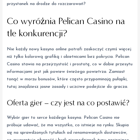
przystanek na drodze do rozczarowań?
Co wyróżnia Pelican Casino na
tle konkurencji?
Nie każdy nowy kasyno online potrafi zaskoczyć czymś więcej
niż tylko kolorową grafiką i obietnicami bez pokrycia. Pelican
Casino stawia na przejrzystość i prostotę, co w dobie przesytu
informacjami jest jak powiew świeżego powietrza. Zamiast
tonąć w morzu bonusów, które często przypominają pułapki,
tutaj znajdziesz jasne zasady i uczciwe podejście do gracza.
Oferta gier – czy jest na co postawić?
Wybór gier to serce każdego kasyna. Pelican Casino nie
próbuje udawać, że ma wszystko, co istnieje na rynku. Skupia
się na sprawdzonych tytułach od renomowanych dostawców,