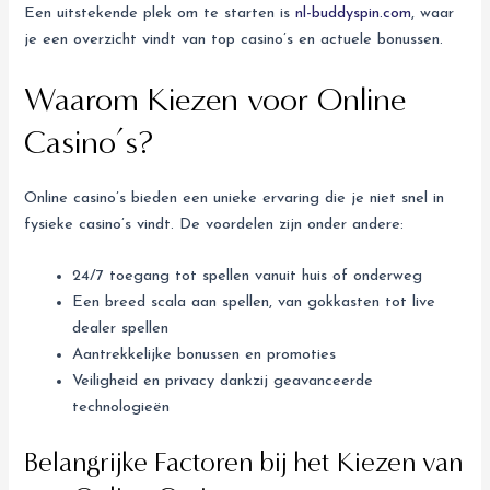
Een uitstekende plek om te starten is
nl-buddyspin.com
, waar
je een overzicht vindt van top casino’s en actuele bonussen.
Waarom Kiezen voor Online
Casino’s?
Online casino’s bieden een unieke ervaring die je niet snel in
fysieke casino’s vindt. De voordelen zijn onder andere:
24/7 toegang tot spellen vanuit huis of onderweg
Een breed scala aan spellen, van gokkasten tot live
dealer spellen
Aantrekkelijke bonussen en promoties
Veiligheid en privacy dankzij geavanceerde
technologieën
Belangrijke Factoren bij het Kiezen van