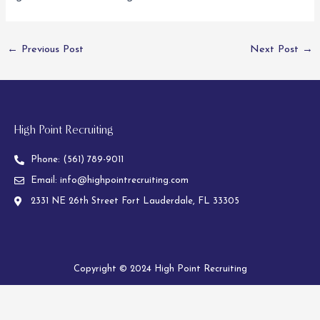
←
Previous Post
Next Post
→
High Point Recruiting
Phone:
(561) 789-9011
Email:
info@highpointrecruiting.com
2331 NE 26th Street Fort Lauderdale, FL 33305
Copyright © 2024 High Point Recruiting