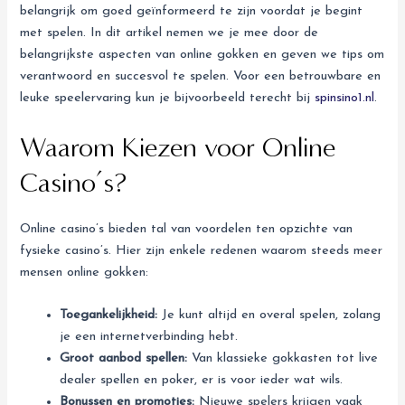
belangrijk om goed geïnformeerd te zijn voordat je begint
met spelen. In dit artikel nemen we je mee door de
belangrijkste aspecten van online gokken en geven we tips om
verantwoord en succesvol te spelen. Voor een betrouwbare en
leuke speelervaring kun je bijvoorbeeld terecht bij
spinsino1.nl
.
Waarom Kiezen voor Online
Casino’s?
Online casino’s bieden tal van voordelen ten opzichte van
fysieke casino’s. Hier zijn enkele redenen waarom steeds meer
mensen online gokken:
Toegankelijkheid:
Je kunt altijd en overal spelen, zolang
je een internetverbinding hebt.
Groot aanbod spellen:
Van klassieke gokkasten tot live
dealer spellen en poker, er is voor ieder wat wils.
Bonussen en promoties:
Nieuwe spelers krijgen vaak