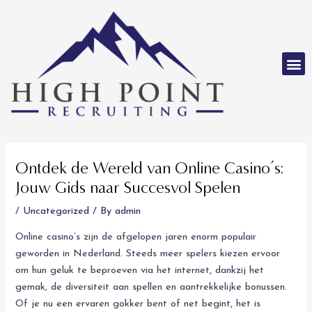
Skip
to
content
M
Post
navigation
Ontdek de Wereld van Online Casino’s:
Jouw Gids naar Succesvol Spelen
/
Uncategorized
/ By
admin
Online casino’s zijn de afgelopen jaren enorm populair
geworden in Nederland. Steeds meer spelers kiezen ervoor
om hun geluk te beproeven via het internet, dankzij het
gemak, de diversiteit aan spellen en aantrekkelijke bonussen.
Of je nu een ervaren gokker bent of net begint, het is