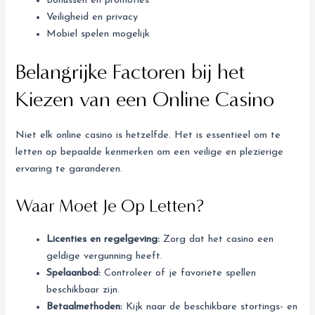
Bonussen en promoties
Veiligheid en privacy
Mobiel spelen mogelijk
Belangrijke Factoren bij het
Kiezen van een Online Casino
Niet elk online casino is hetzelfde. Het is essentieel om te
letten op bepaalde kenmerken om een veilige en plezierige
ervaring te garanderen.
Waar Moet Je Op Letten?
Licenties en regelgeving:
Zorg dat het casino een
geldige vergunning heeft.
Spelaanbod:
Controleer of je favoriete spellen
beschikbaar zijn.
Betaalmethoden:
Kijk naar de beschikbare stortings- en