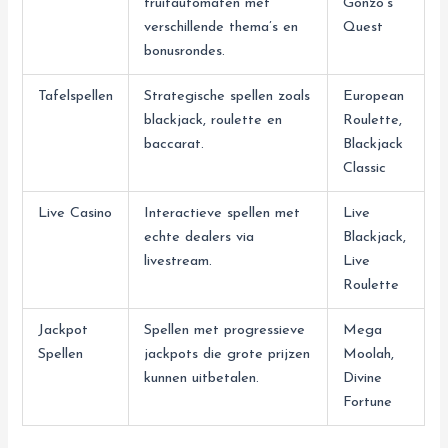
fruitautomaten met
Gonzo’s
verschillende thema’s en
Quest
bonusrondes.
Tafelspellen
Strategische spellen zoals
European
blackjack, roulette en
Roulette,
baccarat.
Blackjack
Classic
Live Casino
Interactieve spellen met
Live
echte dealers via
Blackjack,
livestream.
Live
Roulette
Jackpot
Spellen met progressieve
Mega
Spellen
jackpots die grote prijzen
Moolah,
kunnen uitbetalen.
Divine
Fortune