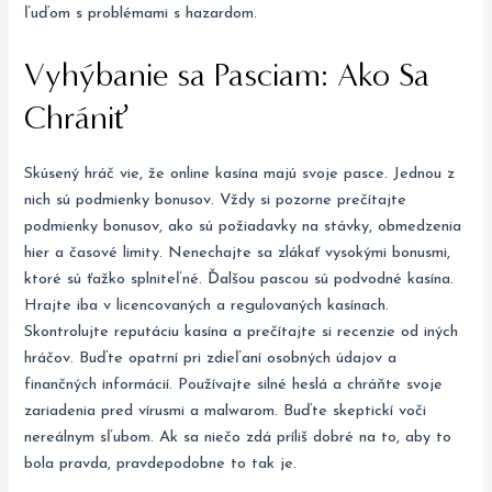
ľuďom s problémami s hazardom.
Vyhýbanie sa Pasciam: Ako Sa
Chrániť
Skúsený hráč vie, že online kasína majú svoje pasce. Jednou z
nich sú podmienky bonusov. Vždy si pozorne prečítajte
podmienky bonusov, ako sú požiadavky na stávky, obmedzenia
hier a časové limity. Nenechajte sa zlákať vysokými bonusmi,
ktoré sú ťažko splniteľné. Ďalšou pascou sú podvodné kasína.
Hrajte iba v licencovaných a regulovaných kasínach.
Skontrolujte reputáciu kasína a prečítajte si recenzie od iných
hráčov. Buďte opatrní pri zdieľaní osobných údajov a
finančných informácií. Používajte silné heslá a chráňte svoje
zariadenia pred vírusmi a malwarom. Buďte skeptickí voči
nereálnym sľubom. Ak sa niečo zdá príliš dobré na to, aby to
bola pravda, pravdepodobne to tak je.