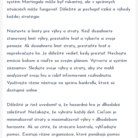
systém Martingale môže byť riskantný, ale v správnych
situáciách môže fungovať. Dôležité je pochopiť riziká a výhody
každej stratégie.
Nastavte si limity pre výhry a straty. Keď dosiahnete
stanovený limit výhry, prestaňte hrať a vyberte si svoje
peniaze. Ak dosiahnete limit straty, prestaňte hrať a
neprekračujte ho. Je dôležité vedieť, kedy prestať. Nechajte
emócie bokom a riaďte sa svojím plánom. Vytvorte si systém
záznamov. Sledujte svoje výhry a straty, aby ste mohli
analyzovať svoju hru a robiť informované rozhodnutia.
Využívajte rôzne nástroje na správu bankrollu, ktoré sú
dostupné online.
Dôležité je tiež uvedomiť si, že hazardná hra je dlhodobá
záležitosť. Nečakajte, že vyhráte každý deň. Cieľom je
minimalizovať straty a maximalizovať výhry v dlhodobom
horizonte. Ak sa cítite, že strácate kontrolu, vyhľadajte
pomoc. Existujú rôzne organizácie, ktoré ponúkajú pomoc