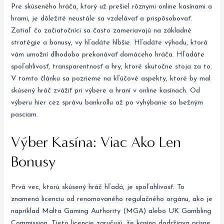
Pre skúseného hráča, ktorý už prešiel rôznymi online kasínami a
hrami, je dôležité neustále sa vzdelávať a prispôsobovať.
Zatiaľ čo začiatočníci sa často zameriavajú na základné
stratégie a bonusy, vy hľadáte hlbšie. Hľadáte výhodu, ktorá
vám umožní dlhodobo prekonávať domáceho hráča. Hľadáte
spoľahlivosť, transparentnosť a hry, ktoré skutočne stoja za to.
V tomto článku sa pozrieme na kľúčové aspekty, ktoré by mal
skúsený hráč zvážiť pri výbere a hraní v online kasínach. Od
výberu hier cez správu bankrollu až po vyhýbanie sa bežným
pasciam.
Výber Kasína: Viac Ako Len
Bonusy
Prvá vec, ktorú skúsený hráč hľadá, je spoľahlivosť. To
znamená licenciu od renomovaného regulačného orgánu, ako je
napríklad Malta Gaming Authority (MGA) alebo UK Gambling
Commission. Tieto licencie zaručujú, že kasíno dodržiava prísne