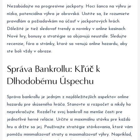
Nezabúdajte na progresívne jackpoty. Hoci šanca na výhru je
nízka, potenciálna výhra je obrovská. Uistite sa, že rozumiete
pravidlám a požiadavkám na účasť v jackpotových hrách.
Dôležité je tiež sledovať trendy a novinky v online kasínach.
Nové hry, bonusy a stratégie sa objavujú neustále. Sledujte
recenzie, fóra a stránky, ktoré sa venujú online hazardu, aby
ste boli vždy v obraze.
Správa Bankrollu: Kľúč k
Dlhodobému Úspechu
Správa bankrollu je jedným z najdôležitejších aspektov online
hazardu pre skúseného hráča. Stanovte si rozpočet a nikdy ho
neprekračujte. Rozdeľte svoj bankroll na menšie časti pre
jednotlivé herné relácie. Určite si maximálnu stávku pre každú
hru a držte sa jej. Používajte stratégie stávkovania, ktoré vám
pomôžu minimalizovať straty a maximalizovať výhry. Napríklad,