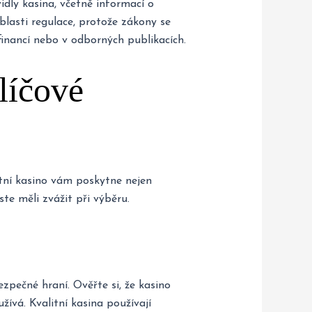
dly kasina, včetně informací o
lasti regulace, protože zákony se
nancí nebo v odborných publikacích.
líčové
litní kasino vám poskytne nejen
ste měli zvážit při výběru.
zpečné hraní. Ověřte si, že kasino
ívá. Kvalitní kasina používají