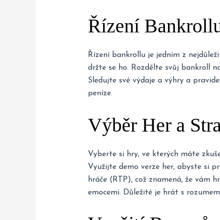
Řízení Bankroll
Řízení bankrollu je jedním z nejdůlež
držte se ho. Rozdělte svůj bankroll na
Sledujte své výdaje a výhry a pravide
peníze.
Výběr Her a Stra
Vyberte si hry, ve kterých máte zkuše
Využijte demo verze her, abyste si pr
hráče (RTP), což znamená, že vám hra
emocemi. Důležité je hrát s rozumem