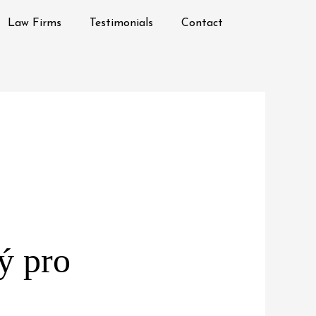
Law Firms
Testimonials
Contact
ý pro