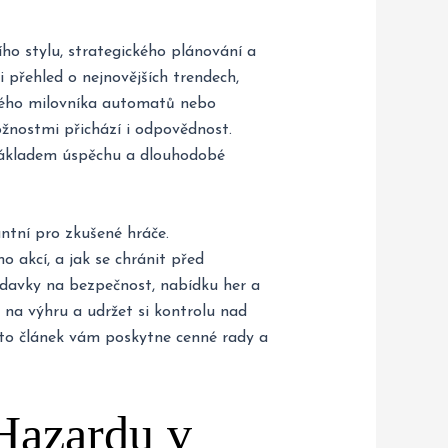
ího stylu, strategického plánování a
i přehled o nejnovějších trendech,
šeného milovníka automatů nebo
ožnostmi přichází i odpovědnost.
e základem úspěchu a dlouhodobé
ntní pro zkušené hráče.
 akcí, a jak se chránit před
ožadavky na bezpečnost, nabídku her a
 na výhru a udržet si kontrolu nad
ento článek vám poskytne cenné rady a
Hazardu v