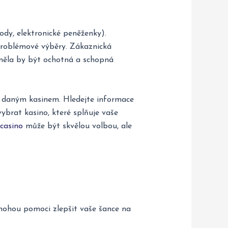
ody, elektronické peněženky).
ezproblémové výběry. Zákaznická
 měla by být ochotná a schopná
 s daným kasinem. Hledejte informace
ybrat kasino, které splňuje vaše
casino
může být skvělou volbou, ale
m mohou pomoci zlepšit vaše šance na