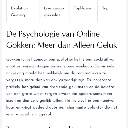
Evolution
Live casino
Topklasse
Top
Gaming
specialist
De Psychologie van Online
Gokken: Meer dan Alleen Geluk
Gokken is niet zomaar een spelletje; het is een cocktail van
emoties, verwachtingen en soms pure wanhoop. De virtuele
omgeving maakt het makkelijk om de realiteit even te
vergeten, maar dat kan ook gevaarlijk zijn. De constante
prikkels, het geluid van draaiende gokkasten en de belofte
van een grote winst zorgen ervoor dat spelers soms meer
inzetten dan ze eigenlijk willen. Het is alsof je een handvol
kaarten krijgt gedeeld door een charmante oplichter die net
iets te goed is in zijn rol.