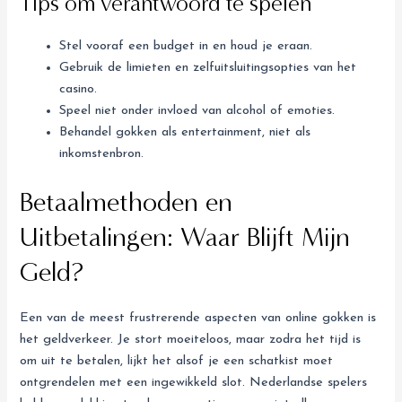
Tips om verantwoord te spelen
Stel vooraf een budget in en houd je eraan.
Gebruik de limieten en zelfuitsluitingsopties van het
casino.
Speel niet onder invloed van alcohol of emoties.
Behandel gokken als entertainment, niet als
inkomstenbron.
Betaalmethoden en
Uitbetalingen: Waar Blijft Mijn
Geld?
Een van de meest frustrerende aspecten van online gokken is
het geldverkeer. Je stort moeiteloos, maar zodra het tijd is
om uit te betalen, lijkt het alsof je een schatkist moet
ontgrendelen met een ingewikkeld slot. Nederlandse spelers