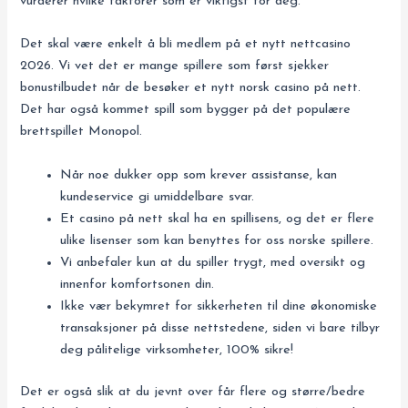
vurderer hvilke faktorer som er viktigst for deg.
Det skal være enkelt å bli medlem på et nytt nettcasino
2026. Vi vet det er mange spillere som først sjekker
bonustilbudet når de besøker et nytt norsk casino på nett.
Det har også kommet spill som bygger på det populære
brettspillet Monopol.
Når noe dukker opp som krever assistanse, kan
kundeservice gi umiddelbare svar.
Et casino på nett skal ha en spillisens, og det er flere
ulike lisenser som kan benyttes for oss norske spillere.
Vi anbefaler kun at du spiller trygt, med oversikt og
innenfor komfortsonen din.
Ikke vær bekymret for sikkerheten til dine økonomiske
transaksjoner på disse nettstedene, siden vi bare tilbyr
deg pålitelige virksomheter, 100% sikre!
Det er også slik at du jevnt over får flere og større/bedre