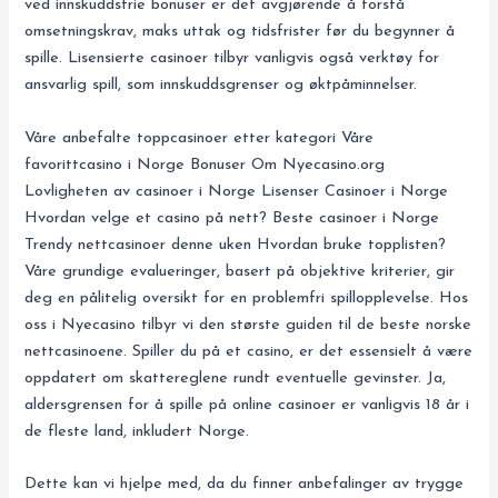
ved innskuddsfrie bonuser er det avgjørende å forstå
omsetningskrav, maks uttak og tidsfrister før du begynner å
spille. Lisensierte casinoer tilbyr vanligvis også verktøy for
ansvarlig spill, som innskuddsgrenser og øktpåminnelser.
Våre anbefalte toppcasinoer etter kategori Våre
favorittcasino i Norge Bonuser Om Nyecasino.org
Lovligheten av casinoer i Norge Lisenser Casinoer i Norge
Hvordan velge et casino på nett? Beste casinoer i Norge
Trendy nettcasinoer denne uken Hvordan bruke topplisten?
Våre grundige evalueringer, basert på objektive kriterier, gir
deg en pålitelig oversikt for en problemfri spillopplevelse. Hos
oss i Nyecasino tilbyr vi den største guiden til de beste norske
nettcasinoene. Spiller du på et casino, er det essensielt å være
oppdatert om skattereglene rundt eventuelle gevinster. Ja,
aldersgrensen for å spille på online casinoer er vanligvis 18 år i
de fleste land, inkludert Norge.
Dette kan vi hjelpe med, da du finner anbefalinger av trygge