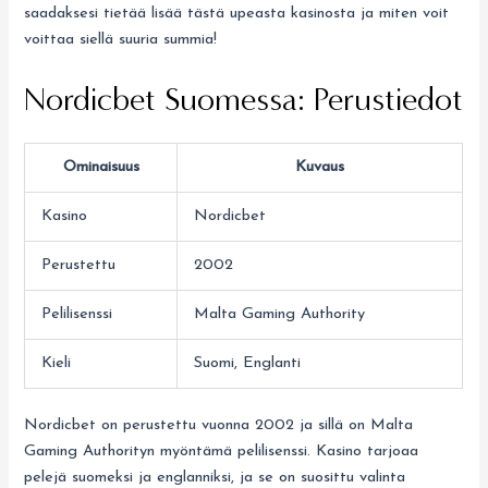
saadaksesi tietää lisää tästä upeasta kasinosta ja miten
voit
voittaa siellä suuria summia!
Nordicbet Suomessa: Perustiedot
Ominaisuus
Kuvaus
Kasino
Nordicbet
Perustettu
2002
Pelilisenssi
Malta Gaming Authority
Kieli
Suomi, Englanti
Nordicbet on perustettu vuonna 2002 ja sillä on Malta
Gaming Authorityn myöntämä pelilisenssi. Kasino tarjoaa
pelejä suomeksi ja englanniksi, ja se on suosittu valinta