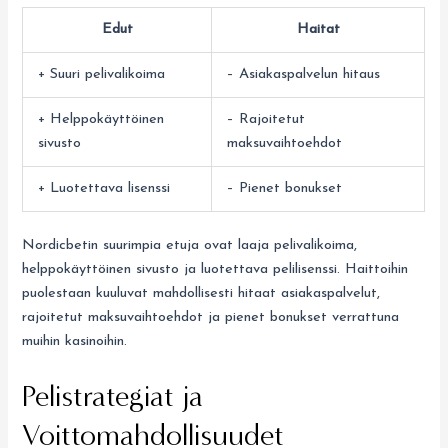
Edut
Haitat
+ Suuri pelivalikoima
– Asiakaspalvelun hitaus
+ Helppokäyttöinen
– Rajoitetut
sivusto
maksuvaihtoehdot
+ Luotettava lisenssi
– Pienet bonukset
Nordicbetin suurimpia etuja ovat laaja pelivalikoima,
helppokäyttöinen sivusto ja luotettava pelilisenssi. Haittoihin
puolestaan kuuluvat mahdollisesti hitaat asiakaspalvelut,
rajoitetut maksuvaihtoehdot ja pienet bonukset verrattuna
muihin kasinoihin.
Pelistrategiat ja
Voittomahdollisuudet