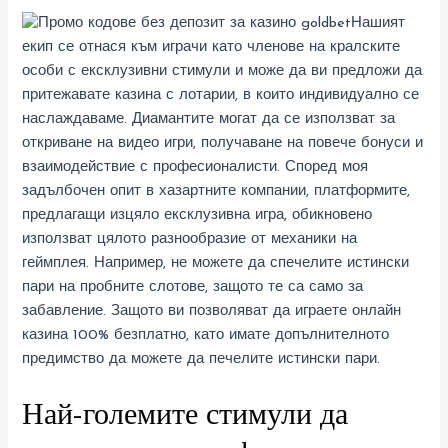
Нашият
екип се отнася към играчи като членове на кралските
особи с ексклузивни стимули и може да ви предложи да
притежавате казина с лотарии, в които индивидуално се
наслаждаваме. Диамантите могат да се използват за
откриване на видео игри, получаване на повече бонуси и
взаимодействие с професионалисти. Според моя
задълбочен опит в хазартните компании, платформите,
предлагащи изцяло ексклузивна игра, обикновено
използват цялото разнообразие от механики на
геймплея. Например, не можете да спечелите истински
пари на пробните слотове, защото те са само за
забавление. Защото ви позволяват да играете онлайн
казина 100% безплатно, като имате допълнителното
предимство да можете да печелите истински пари.
Най-големите стимули да