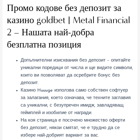
Промо кодове без депозит за
казино goldbet | Metal Financial
2 – Нашата най-добра
безплатна позиция
Допълнителни изисквания без депозит – опитайте
уникални поредици от числа и ще видите символи,
които ви позволяват да осребрите бонус без
депозит.
Казино Huuuge използва само собствен софтуер
за залагания, което означава, че техните заглавия
са уникални, с безупречен имидж, завладяващ
геймплей и изобилие от награди.
На коя страница е посочено множество оферти
без депозит, някои смятат, че е трудно да се
избере най-добрият вариант за вас.