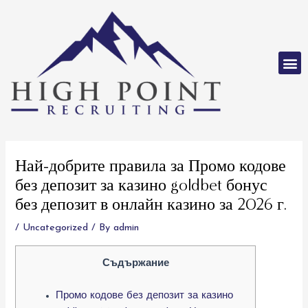
Skip
to
content
M
Post
navigation
Най-добрите правила за Промо кодове
без депозит за казино goldbet бонус
без депозит в онлайн казино за 2026 г.
/
Uncategorized
/ By
admin
Съдържание
Промо кодове без депозит за казино