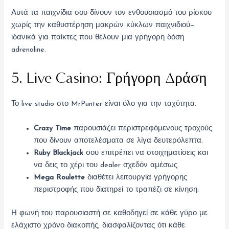
Αυτά τα παιχνίδια σου δίνουν τον ενθουσιασμό του ρίσκου
χωρίς την καθυστέρηση μακρών κύκλων παιχνιδιού—
ιδανικά για παίκτες που θέλουν μια γρήγορη δόση
adrenaline.
5. Live Casino: Γρήγορη Δράση
Το live studio στο MrPunter είναι όλο για την ταχύτητα.
Crazy Time
παρουσιάζει περιστρεφόμενους τροχούς
που δίνουν αποτελέσματα σε λίγα δευτερόλεπτα.
Ruby Blackjack
σου επιτρέπει να στοιχηματίσεις και
να δεις το χέρι του dealer σχεδόν αμέσως.
Mega Roulette
διαθέτει λειτουργία γρήγορης
περιστροφής που διατηρεί το τραπέζι σε κίνηση.
Η φωνή του παρουσιαστή σε καθοδηγεί σε κάθε γύρο με
ελάχιστο χρόνο διακοπής, διασφαλίζοντας ότι κάθε