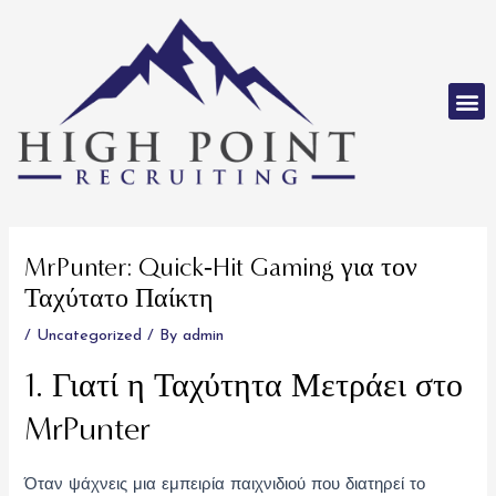
Skip
to
content
M
Post
navigation
MrPunter: Quick‑Hit Gaming για τον
Ταχύτατο Παίκτη
/
Uncategorized
/ By
admin
1. Γιατί η Ταχύτητα Μετράει στο
MrPunter
Όταν ψάχνεις μια εμπειρία παιχνιδιού που διατηρεί το