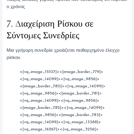
ο χρόνος.
7. Διαχείριση Ρίσκου σε
Σύντομες Συνεδρίες
Μια γρήγορη συνεδρία χρειάζεται πειθαρχημένο έλεγχο
ρίσκου.
<|vq_image_15107|><|image_border_779|>
<|vq_image_14099|><|vq_image_9856|>
<|image_border_780|><|vq_image_14099|>
<|vq_image_9856|><|image_border_781|>
<|vq_image_14099|><|vq_image_9856|>
<|image_border_782|><|vq_image_14099|>
<|vq_image_9856|><|image_border_783|>
<|vq_image_14099|><|vq_image_13388|>
<|vq_image_16267|><|vq_image_3256|>