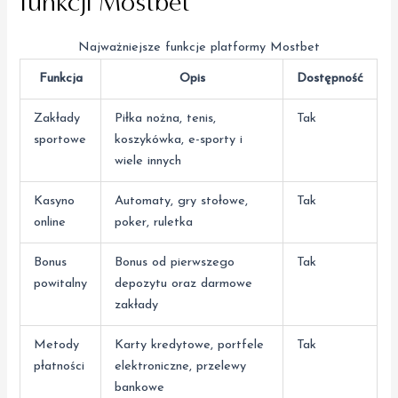
funkcji Mostbet
Najważniejsze funkcje platformy Mostbet
Funkcja
Opis
Dostępność
Zakłady
Piłka nożna, tenis,
Tak
sportowe
koszykówka, e-sporty i
wiele innych
Kasyno
Automaty, gry stołowe,
Tak
online
poker, ruletka
Bonus
Bonus od pierwszego
Tak
powitalny
depozytu oraz darmowe
zakłady
Metody
Karty kredytowe, portfele
Tak
płatności
elektroniczne, przelewy
bankowe