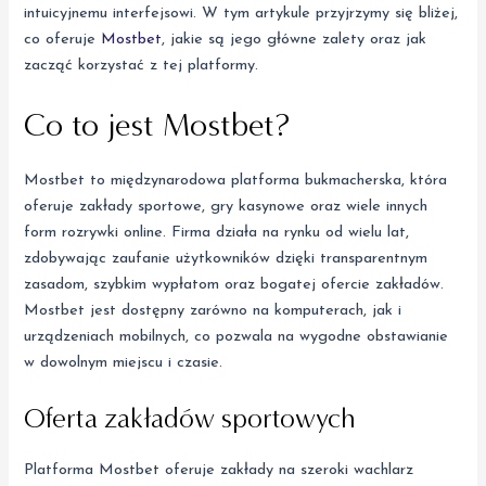
intuicyjnemu interfejsowi. W tym artykule przyjrzymy się bliżej,
co oferuje
Mostbet
, jakie są jego główne zalety oraz jak
zacząć korzystać z tej platformy.
Co to jest Mostbet?
Mostbet to międzynarodowa platforma bukmacherska, która
oferuje zakłady sportowe, gry kasynowe oraz wiele innych
form rozrywki online. Firma działa na rynku od wielu lat,
zdobywając zaufanie użytkowników dzięki transparentnym
zasadom, szybkim wypłatom oraz bogatej ofercie zakładów.
Mostbet jest dostępny zarówno na komputerach, jak i
urządzeniach mobilnych, co pozwala na wygodne obstawianie
w dowolnym miejscu i czasie.
Oferta zakładów sportowych
Platforma Mostbet oferuje zakłady na szeroki wachlarz