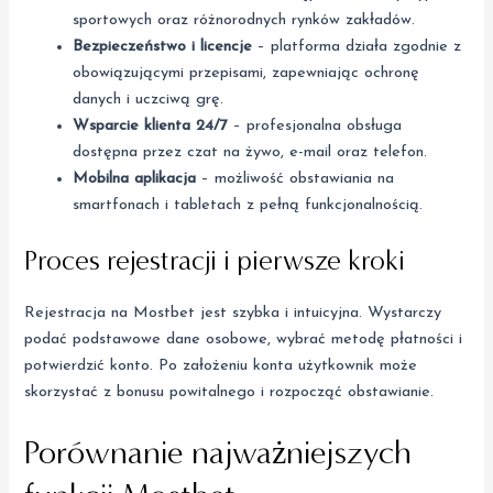
sportowych oraz różnorodnych rynków zakładów.
Bezpieczeństwo i licencje
– platforma działa zgodnie z
obowiązującymi przepisami, zapewniając ochronę
danych i uczciwą grę.
Wsparcie klienta 24/7
– profesjonalna obsługa
dostępna przez czat na żywo, e-mail oraz telefon.
Mobilna aplikacja
– możliwość obstawiania na
smartfonach i tabletach z pełną funkcjonalnością.
Proces rejestracji i pierwsze kroki
Rejestracja na Mostbet jest szybka i intuicyjna. Wystarczy
podać podstawowe dane osobowe, wybrać metodę płatności i
potwierdzić konto. Po założeniu konta użytkownik może
skorzystać z bonusu powitalnego i rozpocząć obstawianie.
Porównanie najważniejszych