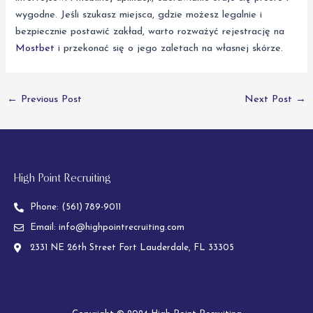
wygodne. Jeśli szukasz miejsca, gdzie możesz legalnie i
bezpiecznie postawić zakład, warto rozważyć rejestrację na
Mostbet
i przekonać się o jego zaletach na własnej skórze.
←
Previous Post
Next Post
→
High Point Recruiting
Phone:
(561) 789-9011
Email:
info@highpointrecruiting.com
2331 NE 26th Street Fort Lauderdale, FL 33305